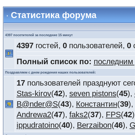
Статистика форума
4397 посетителей за последние 15 минут
4397
гостей,
0
пользователей,
0
Полный список по:
последним
Поздравляем с днем рождения наших пользователей:
17
пользователей празднуют сег
Stas-kirov
(
42
),
seven pistons
(
45
),
B@nder@S
(
43
),
Константин
(
39
)
Andrewa2
(
47
),
faks2
(
37
),
FPS
(
42
ippudratoino
(
40
),
Berzaibon
(
46
),
G