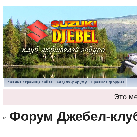
Главная страница сайта
FAQ по форуму
Правила форума
Это м
Форум Джебел-клу