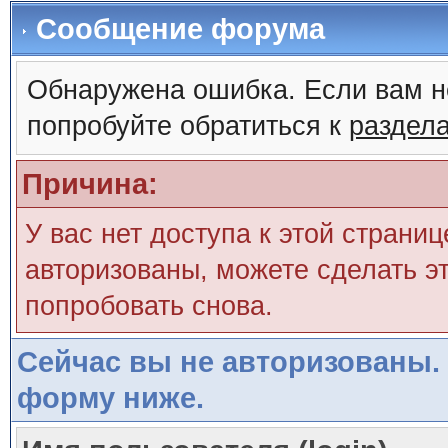
Сообщение форума
Обнаружена ошибка. Если вам н
попробуйте обратиться к
раздел
Причина:
У вас нет доступа к этой страни
авторизованы, можете сделать эт
попробовать снова.
Сейчас вы не авторизованы. 
форму ниже.