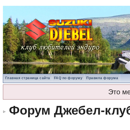
Главная страница сайта
FAQ по форуму
Правила форума
Это м
Форум Джебел-клу