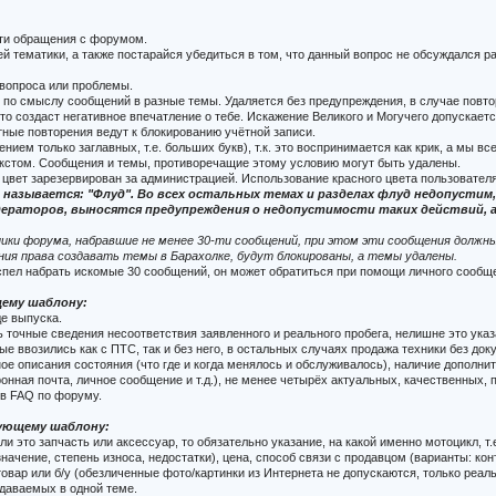
сти обращения с форумом.
 тематики, а также постарайся убедиться в том, что данный вопрос не обсуждался р
вопроса или проблемы.
по смыслу сообщений в разные темы. Удаляется без предупреждения, в случае повто
то создаст негативное впечатление о тебе. Искажение Великого и Могучего допускает
ные повторения ведут к блокированию учётной записи.
ем только заглавных, т.е. больших букв), т.к. это воспринимается как крик, а мы все
кстом. Сообщения и темы, противоречащие этому условию могут быть удалены.
 цвет зарезервирован за администрацией. Использование красного цвета пользовател
 называется: "Флуд". Во всех остальных темах и разделах флуд недопусти
аторов, выносятся предупреждения о недопустимости таких действий, а 
ики форума, набравшие не менее 30-ти сообщений, при этом эти сообщения должны 
ния права создавать темы в Барахолке, будут блокированы, а темы удалены.
успел набрать искомые 30 сообщений, он может обратиться при помощи личного сооб
щему шаблону:
де выпуска.
 точные сведения несоответствия заявленного и реального пробега, нелишне это указ
ые ввозились как с ПТС, так и без него, в остальных случаях продажа техники без до
ное описания состояния (что где и когда менялось и обслуживалось), наличие дополни
ронная почта, личное сообщение и т.д.), не менее четырёх актуальных, качественных
 в FAQ по форуму.
дующему шаблону:
и это запчасть или аксессуар, то обязательно указание, на какой именно мотоцикл, т
ачение, степень износа, недостатки), цена, способ связи с продавцом (варианты: конт
овар или б/у (обезличенные фото/картинки из Интернета не допускаются, только реал
одаваемых в одной теме.