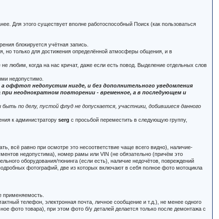
анее. Для этого существует вполне работоспособный Поиск (как пользоваться
рения блокируется учётная запись.
ся, но только для достижения определённой атмосферы общения, и в
 не любим, когда на нас кричат, даже если есть повод. Выделение отдельных слов
ями недопустимо.
м, а оффтоп недопустим нигде, и без дополнительного уведомления
при неоднократном повторении - временное, а в последующем и
быть по делу, пустой флуд не допускается, участники, добившиеся данного
щения к администратору
serg
с просьбой переместить в следующую группу,
ать, всё равно при осмотре это несоответствие чаще всего видно), наличие-
кументов недопустима), номер рамы или VIN (не обязательно (причём это
тельного оборудования/тюнинга (если есть), наличие недочётов, повреждений
, подробных фотографий, две из которых включают в себя полное фото мотоцикла
.е применяемость.
актный телефон, электронная почта, личное сообщение и т.д.), не менее одного
ьное фото товара), при этом фото б/у деталей делается только после демонтажа с