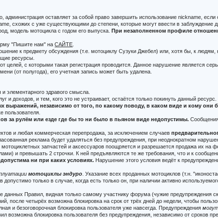
ко, администрация оставляет за собой право завершить использование nickname, есл
me, схожих с уже существующими до степени, которые могут ввести в заблуждение др
род, модель мотоцикла с годом его выпуска.
При незаполненном профиле отношение
орму "Пишите нам" на
САЙТЕ
.
ошение к предмету обсуждения (т.е. мотоциклу Сузуки Джебел) или, хотя бы, к людям,
ющие ресурсы.
от целей, с которыми такая регистрация проводится. Данное нарушение является сер
ени (от полугода), его учетная запись может быть удалена.
 и элементарного здравого смысла.
луг и доходов, и тем, кого это не устраивает, остаётся только покинуть данный ресурс.
 выражений, независимо от того, по какому поводу, в каком виде и кому они
ке пользователя.
в за рулём или езде где бы то ни было в пьяном виде недопустимы.
Сообщения,
оектов и любая коммерческая перепродажа, за исключением случаев
предварительно
гласованная реклама будет удаляться без предупреждения, при неоднократном наруше
) мотоциклетных запчастей и аксессуаров поощряется и разрешается продажа их на ф
ами) и превышать 2 строчки. К ней предъявляются те же требования, что и к сообщ
допустима ни при каких условиях.
Нарушение этого условия ведёт к предупреждени
сплуатации
мотоциклы эндуро
. Указание всех проданных мотоциклов (т.н. "иконос
 допустимо только в случае, когда есть только он, при наличии активно используемо
е данных Правил, видная только самому участнику форума (чужие предупреждения с
ий, после четырёх возможна блокировка на срок от трёх дней до недели, чтобы поль
олная и безоговорочная блокировка пользователя уже навсегда. Предупреждения
могу
л возможна блокировка пользователя без предупреждения, независимо от сроков пр