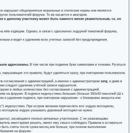
и он нарушает общепринятые моральные и этические нормы или является
угих пользователей форума. То же касается и аватаров.
 к данному участнику может быть намного менее уважительным, т.к. он
 на нём ездящим. Однако, в связи с однозначно эндурной тематикой форума,
ьезным и ведет к удалению всех учетных записей без предупреждения.
 были адресованы.
В том числе при подмене букв символами и точками. Ругаться
 нарушающие это правило, будут удаляться сразу, при повторении пользователь
го
согласования с администрацией, а именно с администратором
serg
, и даже в
нии следует удаление учётной записи нарушителя.
оруме в любых количествах без согласования с администрацией.
ениям на форуме. В подписи недопустимы большие (больше 350x50 пикселей (Ш x
ю и удалению подписи, при повторном нарушении - к блокировке аккаунта или
тас") недопустимо. При остром желании перечислить все эндуро мотоциклы,
го мотоцикла эндуро указывать дорожный мотоцикл не нужно.
крыты),
касающаяся только активных участников. С не уважающими
зователь имел время решить, имеет ему смысл соблюдать Правила и оставаться
т
быть сняты после срока месяц или больше, при полном выполнении
ебывания на форуме.