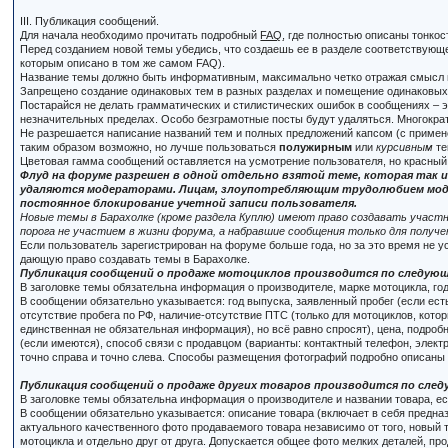
III. Публикация сообщений.
Для начала необходимо прочитать подробный
FAQ
, где полностью описаны тонко
Перед созданием новой темы убедись, что создаешь ее в разделе соответствующей
которым описано в том же самом FAQ).
Название темы должно быть информативным, максимально четко отражая смысл 
Запрещено создание одинаковых тем в разных разделах и помещение одинаковых 
Постарайся не делать грамматических и стилистических ошибок в сообщениях – э
незначительных пределах. Особо безграмотные посты будут удаляться. Многократ
Не разрешается написание названий тем и полных предложений капсом (с применени
таким образом возможно, но лучше пользоваться
полужирным
или
курсивным
те
Цветовая гамма сообщений оставляется на усмотрение пользователя, но красный
Флуд на форуме разрешен в одной отдельно взятой теме, которая так и
удаляются модераторами. Лицам, злоупотребляющим трудолюбием модер
постоянное блокирование учетной записи пользователя.
Новые темы в Барахолке (кроме раздела Куплю) имеют право создавать участн
порога не участием в жизни форума, а набравшие сообщения только для получе
Если пользователь зарегистрирован на форуме больше года, но за это время не 
дающую право создавать темы в Барахолке.
Публикация сообщений о продаже мотоциклов производится по следую
В заголовке темы обязательна информация о производителе, марке мотоцикла, го
В сообщении обязательно указывается: год выпуска, заявленный пробег (если есть
отсутствие пробега по РФ, наличие-отсутствие ПТС (только для мотоциклов, котор
единственная не обязательная информация), но всё равно спросят), цена, подроб
(если имеются), способ связи с продавцом (варианты: контактный телефон, элект
точно справа и точно слева. Способы размещения фотографий подробно описаны
Публикация сообщений о продаже других товаров производится по сле
В заголовке темы обязательна информация о производителе и названии товара, есл
В сообщении обязательно указывается: описание товара (включает в себя предназн
актуального качественного фото продаваемого товара независимо от того, новый т
мотоцикла и отдельно друг от друга. Допускается общее фото мелких деталей, пр