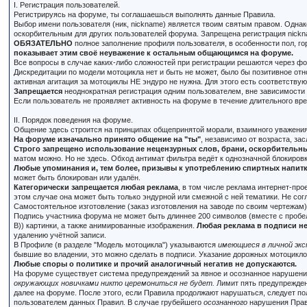
I. Регистрация пользователей.
Регистрируясь на форуме, ты соглашаешься выполнять данные Правила.
Выбор имени пользователя (ник, nickname) является твоим святым правом. Одна
оскорбительным для других пользователей форума. Запрещена регистрация nickna
ОБЯЗАТЕЛЬНО
полное заполнение профиля пользователя, в особенности пол, го
показывает этим своё неуважение к остальным общающимся на форуме.
Все вопросы в случае каких-либо сложностей при регистрации решаются через ф
Дискредитации по модели мотоцикла нет и быть не может, было бы позитивное отн
активная агитация за мотоциклы НЕ эндуро не нужна. Для этого есть соответству
Запрещается
неоднократная регистрация одним пользователем, вне зависимости 
Если пользователь не проявляет активность на форуме в течение длительного врем
II. Порядок поведения на форуме.
Общение здесь строится на принципах общепринятой морали, взаимного уважения
На форуме изначально принято общение на "ты"
, независимо от возраста, зас
Строго запрещено использование нецензурных слов, брани, оскорбительных
матом можно. Но не здесь. Обход антимат фильтра ведёт к однозначной блокиров
Любые упоминания и, тем более, призывы к употреблению спиртных напитко
может быть блокирован или удалён.
Категорически запрещается любая реклама
, в том числе реклама интернет-пр
этом случае она может быть только эндурной или смежной с ней тематики. Не со
Самостоятельное изготовление (заказ изготовления на заводе по своим чертежам
Подпись участника форума не может быть длиннее 200 символов (вместе с пробел
В)) картинки, а также анимированные изображения.
Любая реклама в подписи не
удалению учётной записи.
В Профиле (в разделе "Модель мотоцикла") указываются
имеющиеся в личной эк
бывшие во владении, это можно сделать в подписи. Указание дорожных мотоциклов
Любые споры о политике и прочий аналогичный негатив не допускаются.
На форуме существует система предупреждений за явное и осознанное нарушени
окружающих новичками никто церемониться не будет.
Лимит пять предупрежден
далее на форуме. После этого, если Правила продолжают нарушаться, следует п
пользователем данных Правил. В случае грубейшего
осознанного
нарушения Прави