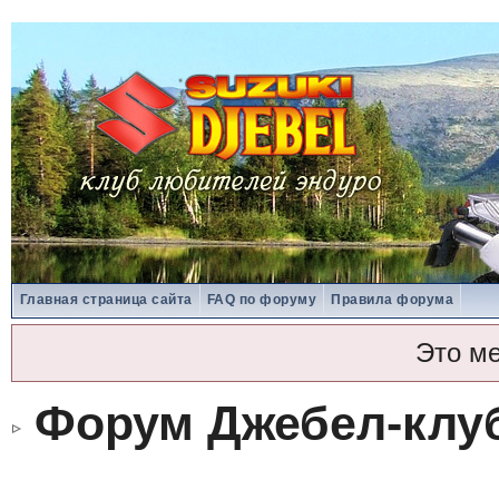
Главная страница сайта
FAQ по форуму
Правила форума
Это м
Форум Джебел-клу