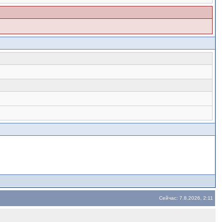
Сейчас: 7.8.2026, 2:11