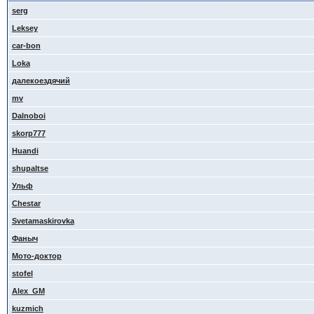
serg
Leksey
car-bon
Loka
далекоездячий
mv
Dalnoboi
skorp777
Huandi
shupaltse
Ульф
Сhestar
Svetamaskirovka
Фаныч
Мото-доктор
stofel
Alex_GM
kuzmich