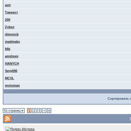
astr
Танкист
200
Zybex
dimoncb
madmaks
Mik
amdmen
IVANYCH
Serg696
MCVL
motoman
Сортировать 
51 страниц
1
2
3
>
»