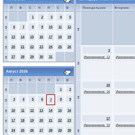
П
В
С
Ч
П
С
В
Понедельник
Вторник
»
1
2
3
4
5
»
6
7
8
9
10
11
12
»
»
13
14
15
16
17
18
19
»
20
21
22
23
24
25
26
3
»
27
28
29
30
31
Именинников: 12
Именинников
»
Август 2026
П
В
С
Ч
П
С
В
10
»
1
2
Именинников: 16
Именинников
»
3
4
5
6
8
9
»
7
»
10
11
12
13
14
15
16
17
»
17
18
19
20
21
22
23
Именинников: 10
Именинников
»
24
25
26
27
28
29
30
»