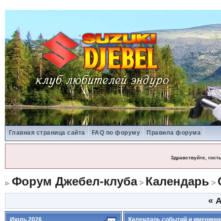
Главная страница сайта
FAQ по форуму
Правила форума
Здравствуйте, гост
Форум Джебел-клуба
Календарь
>
>
«
А
Июль 2026
Календарь событий и именинн