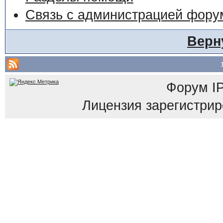
Связь с администрацией фору
Верн
Форум
I
Лицензия зарегистриров