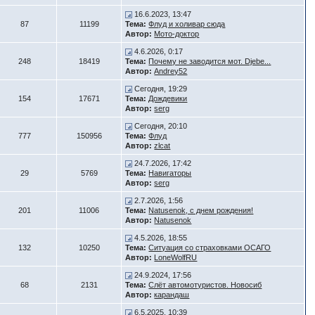
16.6.2023, 13:47
87
11199
Тема:
Флуд и холивар сюда
Автор:
Мото-доктор
4.6.2026, 0:17
248
18419
Тема:
Почему не заводится мот. Djebe...
Автор:
Andrey52
Сегодня, 19:29
154
17671
Тема:
Дождевики
Автор:
serg
Сегодня, 20:10
777
150956
Тема:
Флуд
Автор:
zlcat
24.7.2026, 17:42
29
5769
Тема:
Навигаторы
Автор:
serg
2.7.2026, 1:56
201
11006
Тема:
Natusenok, с днем рождения!
Автор:
Natusenok
4.5.2026, 18:55
132
10250
Тема:
Ситуация со страховками ОСАГО
Автор:
LoneWolfRU
24.9.2024, 17:56
68
2131
Тема:
Слёт автомотуристов. Новосиб
Автор:
карандаш
6.5.2025, 10:39