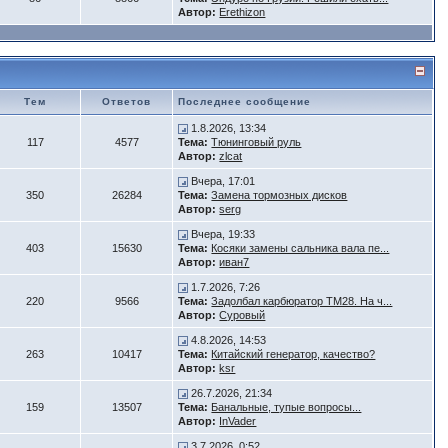
Автор:
Erethizon
Тем
Ответов
Последнее сообщение
1.8.2026, 13:34
117
4577
Тема:
Тюнинговый руль
Автор:
zlcat
Вчера, 17:01
350
26284
Тема:
Замена тормозных дисков
Автор:
serg
Вчера, 19:33
403
15630
Тема:
Косяки замены сальника вала пе...
Автор:
иван7
1.7.2026, 7:26
220
9566
Тема:
Задолбал карбюратор ТМ28. На ч...
Автор:
Суровый
4.8.2026, 14:53
263
10417
Тема:
Китайский генератор, качество?
Автор:
ksr
26.7.2026, 21:34
159
13507
Тема:
Банальные, тупые вопросы...
Автор:
InVader
3.7.2026, 0:52