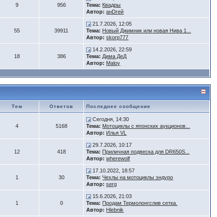
9
956
Тема:
Квадры
Автор:
анDrей
21.7.2026, 12:05
55
39911
Тема:
Новый Джимник или новая Нива 1...
Автор:
skorp777
14.2.2026, 22:59
18
386
Тема:
Дима ДеД
Автор:
Maloy
Тем
Ответов
Последнее сообщение
Сегодня, 14:30
4
5168
Тема:
Мотоциклы с японских аукционов...
Автор:
Илья VL
29.7.2026, 10:17
12
418
Тема:
Приличная подвеска для DR650S...
Автор:
wherewolf
17.10.2022, 18:57
1
30
Тема:
Чехлы на мотоциклы эндуро
Автор:
serg
15.6.2026, 21:03
1
0
Тема:
Продам Термолонгслив сетка.
Автор:
Hlebnik