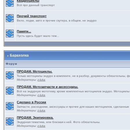
Квадроциклы
Всё про данный транспорт
Прочий транспорт
Вело, лодки, авто и прочие скутера, в общем, не эндуро
Памяти...
Пусть здесь будет мало тем...
Барахолка
Форум
ПРОДАМ. Мотоциклы.
Только мотоциклы эндуро в комплекте, не в разбор, документы обязательны, ф
Модераторы:
z-luka
ПРОДАМ. Мотозапчасти и аксессуары.
Всё на эндурную мототему, кроме комплектных мотоциклов эндуро. Мотоциклы
Модераторы:
z-luka
Сделано в России
Запчасти, расходники, аксессуары и прочее для наших мотоциклов, сделанные
Модераторы:
z-luka
ПРОДАМ. Экипировка.
Эндурная тематика, или близкая к ней. Фото обязательны.
Модераторы:
z-luka