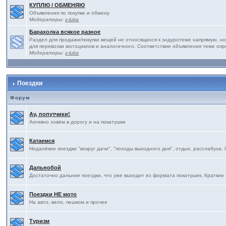
КУПЛЮ / ОБМЕНЯЮ
Объявления по покупке и обмену
Модераторы:
z-luka
Барахолка всякое разное
Раздел для продажи/покупки вещей не относящихся к эндуротеме напрямую, но
для перевозки мотоциклов и аналогичного. Соответствие объявления теме оп
Модераторы:
z-luka
Поездки
Форум
Ау, попутчики!
Активно зовём в дорогу и на покатушки
Катаемся
Недалёкие поездки "вокруг дачи", "походы выходного дня", отдых, расслабуха.
Дальнобой
Достаточно дальние поездки, что уже выходит из формата покатушек. Краткие 
Поездки НЕ мото
На авто, вело, пешком и прочее
Туризм