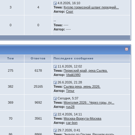
4.8.2026, 16:10
3
4
Тема:
Куплю тормозной шланг передний...
Автор:
Скат
--
0
0
Тема:
----
Автор:
----
Тем
Ответов
Последнее сообщение
11.6.2026, 12:02
275
6178
Тема:
Пермский край, река Сылва.
Автор:
Vitalii1980
26.6.2026, 21:28
382
25165
Тема:
Сылва река, июнь 2026.
Автор:
Timur
Сегодня, 5:37
369
9692
Тема:
Монголия 2026 : Через горы, пу...
Автор:
rus28
22.4.2026, 14:11
70
3561
Тема:
Москва-Воркута-Москва
Автор:
car-bon
29.7.2026, 0:41
86
8866
Тема:
Эндуро по Грузии. Решили ехать...