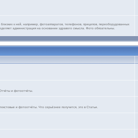
 близких к ней, например, фотоаппаратов, телефонов, прицепов, переоборудованных
ределяет администрация на основании здравого смысла. Фото обязательны.
 Отчёты и фотоотчёты.
текстовые и фотоотчёты. Что серьёзнее получится, это в Статьи.