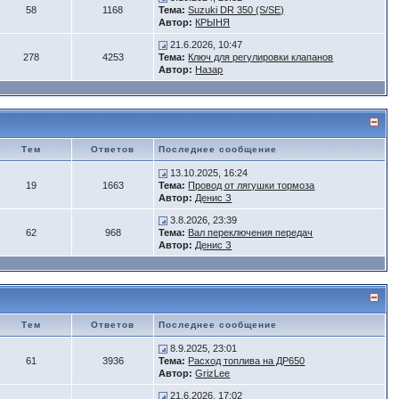
58
1168
Тема:
Suzuki DR 350 (S/SE)
Автор:
КРЫНЯ
21.6.2026, 10:47
278
4253
Тема:
Ключ для регулировки клапанов
Автор:
Назар
Тем
Ответов
Последнее сообщение
13.10.2025, 16:24
19
1663
Тема:
Провод от лягушки тормоза
Автор:
Денис З
3.8.2026, 23:39
62
968
Тема:
Вал переключения передач
Автор:
Денис З
Тем
Ответов
Последнее сообщение
8.9.2025, 23:01
61
3936
Тема:
Расход топлива на ДР650
Автор:
GrizLee
21.6.2026, 17:02