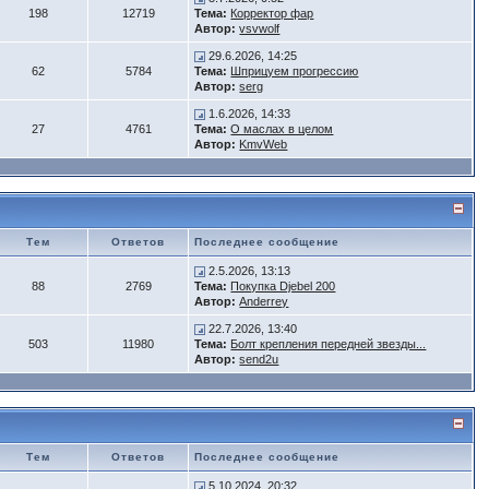
198
12719
Тема:
Корректор фар
Автор:
vsvwolf
29.6.2026, 14:25
62
5784
Тема:
Шприцуем прогрессию
Автор:
serg
1.6.2026, 14:33
27
4761
Тема:
О маслах в целом
Автор:
KmvWeb
Тем
Ответов
Последнее сообщение
2.5.2026, 13:13
88
2769
Тема:
Покупка Djebel 200
Автор:
Anderrey
22.7.2026, 13:40
503
11980
Тема:
Болт крепления передней звезды...
Автор:
send2u
Тем
Ответов
Последнее сообщение
5.10.2024, 20:32