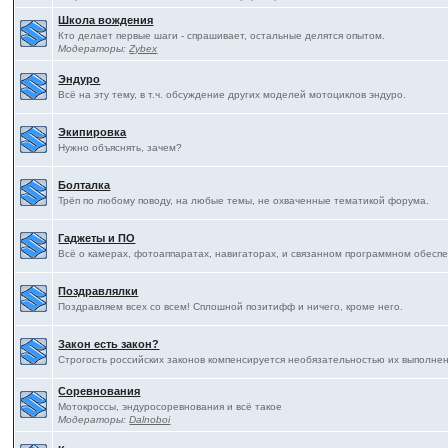
Школа вождения
Кто делает первые шаги - спрашивает, остальные делятся опытом.
Модераторы:
Zybex
Эндуро
Всё на эту тему, в т.ч. обсуждение других моделей мотоциклов эндуро.
Экипировка
Нужно объяснять, зачем?
Болталка
Трёп по любому поводу, на любые темы, не охваченные тематикой форума.
Гаджеты и ПО
Всё о камерах, фотоаппаратах, навигаторах, и связанном программном обесп
Поздравлялки
Поздравляем всех со всем! Сплошной позитифф и ничего, кроме него.
Закон есть закон?
Строгость российских законов компенсируется необязательностью их выполнения
Соревнования
Мотокроссы, эндуросоревнования и всё такое
Модераторы:
Dalnoboi