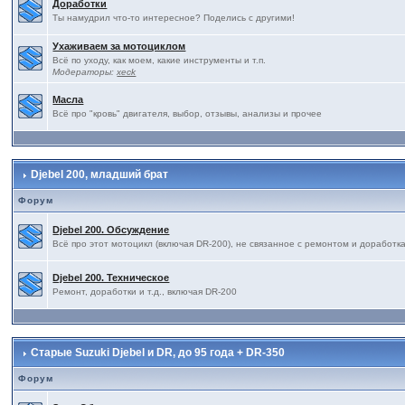
Доработки
Ты намудрил что-то интересное? Поделись с другими!
Ухаживаем за мотоциклом
Всё по уходу, как моем, какие инструменты и т.п.
Модераторы:
xeck
Масла
Всё про "кровь" двигателя, выбор, отзывы, анализы и прочее
Djebel 200, младший брат
Форум
Djebel 200. Обсуждение
Всё про этот мотоцикл (включая DR-200), не связанное с ремонтом и доработк
Djebel 200. Техническое
Ремонт, доработки и т.д., включая DR-200
Старые Suzuki Djebel и DR, до 95 года + DR-350
Форум