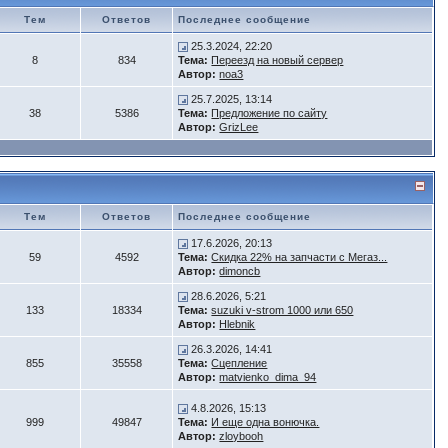
Тем
Ответов
Последнее сообщение
25.3.2024, 22:20
8
834
Тема:
Переезд на новый сервер
Автор:
noa3
25.7.2025, 13:14
38
5386
Тема:
Предложение по сайту
Автор:
GrizLee
Тем
Ответов
Последнее сообщение
17.6.2026, 20:13
59
4592
Тема:
Скидка 22% на запчасти с Мегаз...
Автор:
dimoncb
28.6.2026, 5:21
133
18334
Тема:
suzuki v-strom 1000 или 650
Автор:
Hlebnik
26.3.2026, 14:41
855
35558
Тема:
Сцепление
Автор:
matvienko_dima_94
4.8.2026, 15:13
999
49847
Тема:
И еще одна вонючка.
Автор:
zloybooh