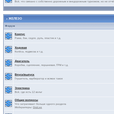
Всё, что связано с собственно дорожным и внедорожным туризмом, но не отчё
ЖЕЛЕЗО
Форум
Корпус
Рама, бак, седло, руль, пластик и т.д.
Ходовая
Колёса, подвеска и т.д.
Двигатель
Коробка, сцепление, поршневая, ГРМ и т.д.
Впуск/выпуск
Глушитель, карбюратор и всякое такое
Электрика
Всё, где есть 12 вольт
Общие вопросы
Что затрагивает больше одного раздела
Модераторы:
GrizLee