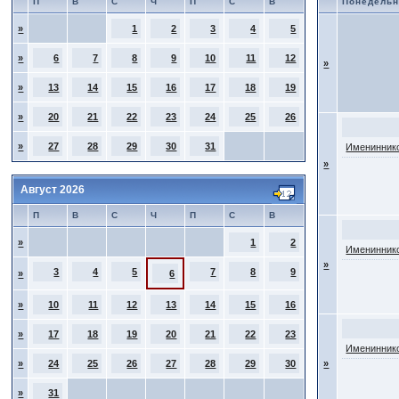
П
В
С
Ч
П
С
В
Понедельн
»
1
2
3
4
5
»
6
7
8
9
10
11
12
»
»
13
14
15
16
17
18
19
»
20
21
22
23
24
25
26
»
27
28
29
30
31
Имениннико
»
Август 2026
П
В
С
Ч
П
С
В
»
1
2
Имениннико
»
3
4
5
7
8
9
»
6
»
10
11
12
13
14
15
16
»
17
18
19
20
21
22
23
Имениннико
»
24
25
26
27
28
29
30
»
»
31