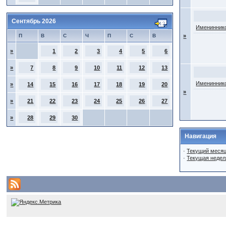
Сентябрь 2026
Имениннико
П
В
С
Ч
П
С
В
»
»
1
2
3
4
5
6
»
7
8
9
10
11
12
13
Имениннико
»
14
15
16
17
18
19
20
»
»
21
22
23
24
25
26
27
»
28
29
30
Навигация
·
Текущий меся
·
Текущая недел