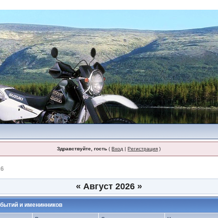
Здравствуйте, гость
(
Вход
|
Регистрация
)
26
«
Август 2026
»
бытий и именинников