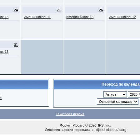
24
25
26
в: 18
Именинников: 11
Именинников: 13
Именинников: 12
31
в: 13
Переход по календ
ц
я
Текстовая версия
Форум
IP.Board
© 2026
IPS, Inc
.
Лицензия зарегистрирована на: djebel-club.ru / serg