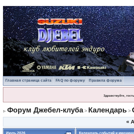
Главная страница сайта
FAQ по форуму
Правила форума
Здравствуйте, гост
Форум Джебел-клуба
Календарь
>
>
«
А
Июль 2026
Календарь событий и именинн