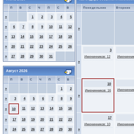
П
В
С
Ч
П
С
В
Понедельник
Вторник
»
1
2
3
4
5
»
6
7
8
9
10
11
12
»
»
13
14
15
16
17
18
19
»
20
21
22
23
24
25
26
3
»
27
28
29
30
31
Именинников: 12
Именинник
»
Август 2026
П
В
С
Ч
П
С
В
10
»
1
2
Именинник
Именинников: 16
»
»
3
4
5
6
7
8
9
11
12
13
14
15
16
»
10
17
»
17
18
19
20
21
22
23
Именинников: 10
Именинник
»
24
25
26
27
28
29
30
»