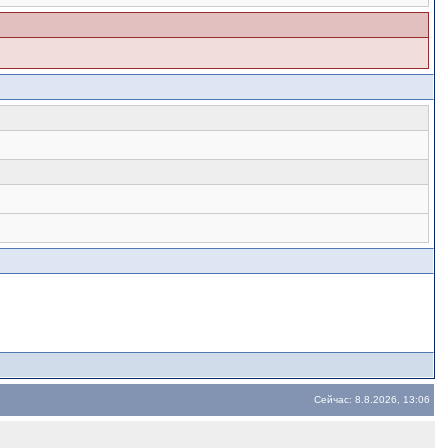
Сейчас: 8.8.2026, 13:06