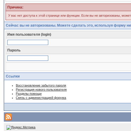
Причина:
У вас нет доступа к этой странице или функции. Если вы не авторизованы, може
Сейчас вы не авторизованы. Можете сделать это, используя форму ни
Имя пользователя (login)
Пароль
Ссылки
Восстановление забытого пароля
Регистрация нового пользователя
Разделы помощи
Связь с администрацией форума