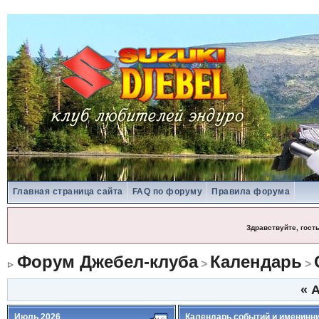
Главная страница сайта
FAQ по форуму
Правила форума
Здравствуйте, гост
Форум Джебел-клуба
Календарь
>
>
«
А
Июль 2026
Календарь событий и именинн