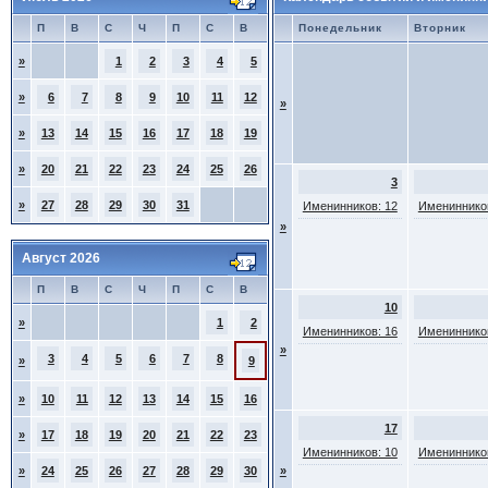
П
В
С
Ч
П
С
В
Понедельник
Вторник
»
1
2
3
4
5
»
6
7
8
9
10
11
12
»
»
13
14
15
16
17
18
19
»
20
21
22
23
24
25
26
3
»
27
28
29
30
31
Именинников: 12
Именинников
»
Август 2026
П
В
С
Ч
П
С
В
10
»
1
2
Именинников: 16
Именинников
»
3
4
5
6
7
8
»
9
»
10
11
12
13
14
15
16
17
»
17
18
19
20
21
22
23
Именинников: 10
Именинников
»
24
25
26
27
28
29
30
»