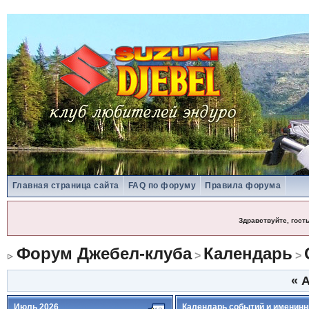
Главная страница сайта
FAQ по форуму
Правила форума
Здравствуйте, гост
Форум Джебел-клуба
Календарь
>
>
«
А
Июль 2026
Календарь событий и именинн