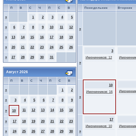
П
В
С
Ч
П
С
В
Понедельник
Вторник
»
1
2
3
4
5
»
6
7
8
9
10
11
12
»
»
13
14
15
16
17
18
19
»
20
21
22
23
24
25
26
3
»
27
28
29
30
31
Именинников: 12
Именинник
»
Август 2026
П
В
С
Ч
П
С
В
10
»
1
2
Именинник
Именинников: 16
»
»
3
4
5
6
7
8
9
11
12
13
14
15
16
»
10
17
»
17
18
19
20
21
22
23
Именинников: 10
Именинник
»
24
25
26
27
28
29
30
»