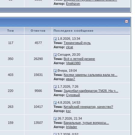
Автор:
Erethizon
Тем
Ответов
Последнее сообщение
1.8.2026, 13:34
117
4577
Тема:
Тюнинговый руль
Автор:
zlcat
Сегодня, 20:20
350
26290
Тема:
Всё о летней резине
Автор:
Vitalii1980
Вчера, 19:04
403
15631
Тема:
Косяки замены сальника вала пе...
Автор:
иван7
1.7.2026, 7:26
220
9566
Тема:
Задолбал карбюратор ТМ28. На ч...
Автор:
Суровый
4.8.2026, 14:53
263
10417
Тема:
Китайский генератор, качество?
Автор:
ksr
26.7.2026, 21:34
159
13507
Тема:
Банальные, тупые вопросы...
Автор:
InVader
3.7.2026, 0:52