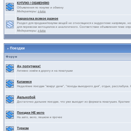
КУПЛЮ / ОБМЕНЯЮ
Объявления по покупке и обмену
Модераторы:
z-luka
Барахолка всякое разное
Раздел для продажи/покупки вещей не относящихся к эндуротеме напрямую, но
для перевозки мотоциклов и аналогичного. Соответствие объявления теме оп
Модераторы:
z-luka
Поездки
Форум
Ау, попутчики!
Активно зовём в дорогу и на покатушки
Катаемся
Недалёкие поездки "вокруг дачи", "походы выходного дня", отдых, расслабуха.
Дальнобой
Достаточно дальние поездки, что уже выходит из формата покатушек. Краткие 
Поездки НЕ мото
На авто, вело, пешком и прочее
Туризм