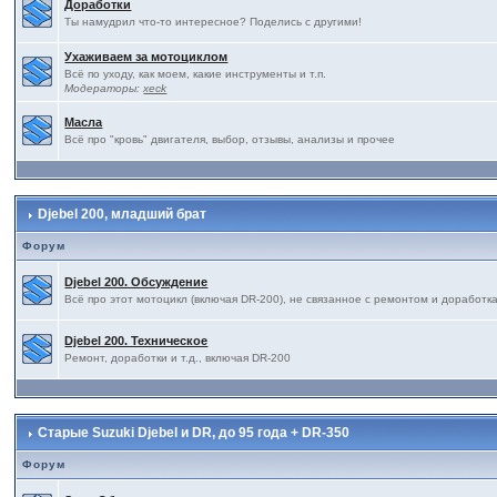
Доработки
Ты намудрил что-то интересное? Поделись с другими!
Ухаживаем за мотоциклом
Всё по уходу, как моем, какие инструменты и т.п.
Модераторы:
xeck
Масла
Всё про "кровь" двигателя, выбор, отзывы, анализы и прочее
Djebel 200, младший брат
Форум
Djebel 200. Обсуждение
Всё про этот мотоцикл (включая DR-200), не связанное с ремонтом и доработк
Djebel 200. Техническое
Ремонт, доработки и т.д., включая DR-200
Старые Suzuki Djebel и DR, до 95 года + DR-350
Форум