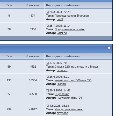
Тем
Ответов
Последнее сообщение
25.3.2024, 22:20
8
834
Тема:
Переезд на новый сервер
Автор:
noa3
25.7.2025, 13:14
38
5386
Тема:
Предложение по сайту
Автор:
GrizLee
Тем
Ответов
Последнее сообщение
17.6.2026, 20:13
59
4592
Тема:
Скидка 22% на запчасти с Мегаз...
Автор:
dimoncb
28.6.2026, 5:21
133
18334
Тема:
suzuki v-strom 1000 или 650
Автор:
Hlebnik
26.3.2026, 14:41
855
35558
Тема:
Сцепление
Автор:
matvienko_dima_94
4.8.2026, 15:13
999
49847
Тема:
И еще одна вонючка.
Автор:
zloybooh