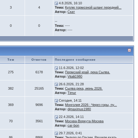
4.8.2026, 16:10
3
4
Тема:
Куплю тормозной шланг передний...
Автор:
Скат
--
0
0
Тема:
----
Автор:
----
Тем
Ответов
Последнее сообщение
11.6.2026, 12:02
275
6178
Тема:
Пермский край, река Сылва.
Автор:
Vitalii1980
26.6.2026, 21:28
382
25165
Тема:
Сылва река, июнь 2026.
Автор:
Timur
Сегодня, 14:11
369
9696
Тема:
Монголия 2026 : Через горы, пу...
Автор:
djmaximus1980
22.4.2026, 14:11
70
3561
Тема:
Москва-Воркута-Москва
Автор:
car-bon
29.7.2026, 0:41
86
8866
Тема:
Эндуро по Грузии. Решили ехать...