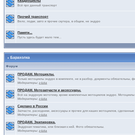
Квадроциклы
Всё про данный транспорт
Прочий транспорт
Вело, лодки, авто и прочие скутера, в общем, не эндуро
Памяти...
Пусть здесь будет мало тем...
Барахолка
Форум
ПРОДАМ. Мотоциклы.
Только мотоциклы эндуро в комплекте, не в разбор, документы обязательны, ф
Модераторы:
z-luka
ПРОДАМ. Мотозапчасти и аксессуары.
Всё на эндурную мототему, кроме комплектных мотоциклов эндуро. Мотоциклы
Модераторы:
z-luka
Сделано в России
Запчасти, расходники, аксессуары и прочее для наших мотоциклов, сделанные
Модераторы:
z-luka
ПРОДАМ. Экипировка.
Эндурная тематика, или близкая к ней. Фото обязательны.
Модераторы:
z-luka