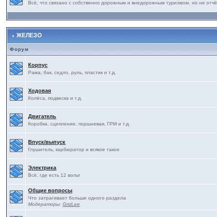
Всё, что связано с собственно дорожным и внедорожным туризмом, но не отчё
ЖЕЛЕЗО
Форум
Корпус
Рама, бак, седло, руль, пластик и т.д.
Ходовая
Колёса, подвеска и т.д.
Двигатель
Коробка, сцепление, поршневая, ГРМ и т.д.
Впуск/выпуск
Глушитель, карбюратор и всякое такое
Электрика
Всё, где есть 12 вольт
Общие вопросы
Что затрагивает больше одного раздела
Модераторы:
GrizLee