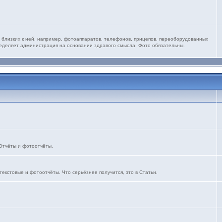
 близких к ней, например, фотоаппаратов, телефонов, прицепов, переоборудованных
ределяет администрация на основании здравого смысла. Фото обязательны.
 Отчёты и фотоотчёты.
текстовые и фотоотчёты. Что серьёзнее получится, это в Статьи.