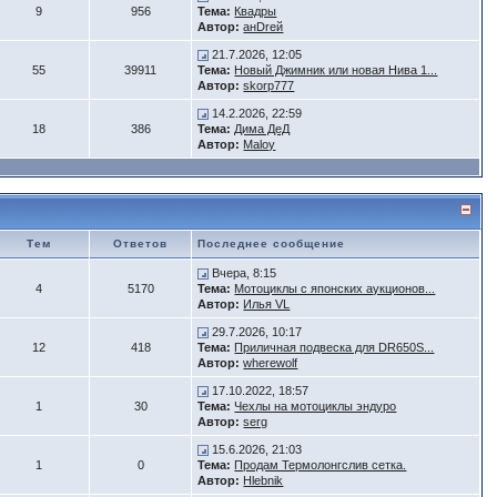
9
956
Тема:
Квадры
Автор:
анDrей
21.7.2026, 12:05
55
39911
Тема:
Новый Джимник или новая Нива 1...
Автор:
skorp777
14.2.2026, 22:59
18
386
Тема:
Дима ДеД
Автор:
Maloy
Тем
Ответов
Последнее сообщение
Вчера, 8:15
4
5170
Тема:
Мотоциклы с японских аукционов...
Автор:
Илья VL
29.7.2026, 10:17
12
418
Тема:
Приличная подвеска для DR650S...
Автор:
wherewolf
17.10.2022, 18:57
1
30
Тема:
Чехлы на мотоциклы эндуро
Автор:
serg
15.6.2026, 21:03
1
0
Тема:
Продам Термолонгслив сетка.
Автор:
Hlebnik