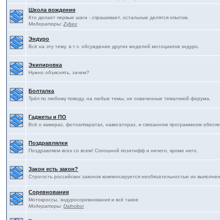
Школа вождения
Кто делает первые шаги - спрашивает, остальные делятся опытом.
Модераторы:
Zybex
Эндуро
Всё на эту тему, в т.ч. обсуждение других моделей мотоциклов эндуро.
Экипировка
Нужно объяснять, зачем?
Болталка
Трёп по любому поводу, на любые темы, не охваченные тематикой форума.
Гаджеты и ПО
Всё о камерах, фотоаппаратах, навигаторах, и связанном программном обесп
Поздравлялки
Поздравляем всех со всем! Сплошной позитифф и ничего, кроме него.
Закон есть закон?
Строгость российских законов компенсируется необязательностью их выполнения
Соревнования
Мотокроссы, эндуросоревнования и всё такое
Модераторы:
Dalnoboi