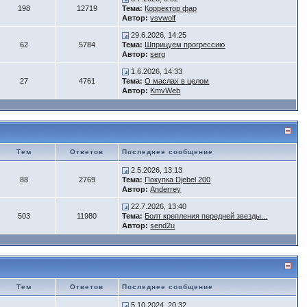
198
12719
Тема:
Корректор фар
Автор:
vsvwolf
29.6.2026, 14:25
62
5784
Тема:
Шприцуем прогрессию
Автор:
serg
1.6.2026, 14:33
27
4761
Тема:
О маслах в целом
Автор:
KmvWeb
Тем
Ответов
Последнее сообщение
2.5.2026, 13:13
88
2769
Тема:
Покупка Djebel 200
Автор:
Anderrey
22.7.2026, 13:40
503
11980
Тема:
Болт крепления передней звезды...
Автор:
send2u
Тем
Ответов
Последнее сообщение
5.10.2024, 20:32