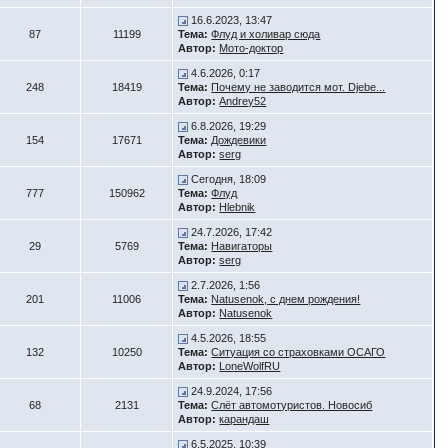
16.6.2023, 13:47
87
11199
Тема:
Флуд и холивар сюда
Автор:
Мото-доктор
4.6.2026, 0:17
248
18419
Тема:
Почему не заводится мот. Djebe...
Автор:
Andrey52
6.8.2026, 19:29
154
17671
Тема:
Дождевики
Автор:
serg
Сегодня, 18:09
777
150962
Тема:
Флуд
Автор:
Hlebnik
24.7.2026, 17:42
29
5769
Тема:
Навигаторы
Автор:
serg
2.7.2026, 1:56
201
11006
Тема:
Natusenok, с днем рождения!
Автор:
Natusenok
4.5.2026, 18:55
132
10250
Тема:
Ситуация со страховками ОСАГО
Автор:
LoneWolfRU
24.9.2024, 17:56
68
2131
Тема:
Слёт автомотуристов. Новосиб
Автор:
карандаш
6.5.2025, 10:39