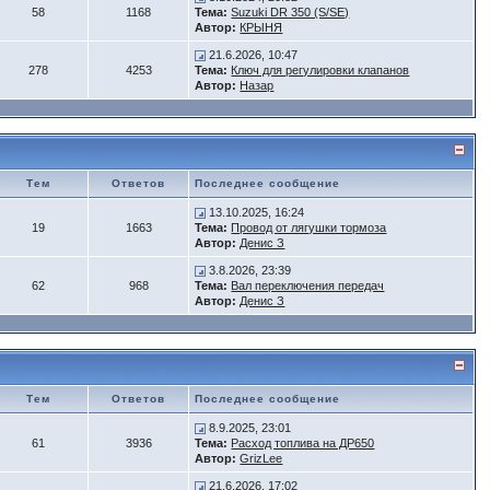
58
1168
Тема:
Suzuki DR 350 (S/SE)
Автор:
КРЫНЯ
21.6.2026, 10:47
278
4253
Тема:
Ключ для регулировки клапанов
Автор:
Назар
Тем
Ответов
Последнее сообщение
13.10.2025, 16:24
19
1663
Тема:
Провод от лягушки тормоза
Автор:
Денис З
3.8.2026, 23:39
62
968
Тема:
Вал переключения передач
Автор:
Денис З
Тем
Ответов
Последнее сообщение
8.9.2025, 23:01
61
3936
Тема:
Расход топлива на ДР650
Автор:
GrizLee
21.6.2026, 17:02