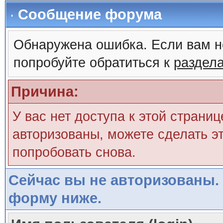
Сообщение форума
Обнаружена ошибка. Если вам н
попробуйте обратиться к
раздел
Причина:
У вас нет доступа к этой страни
авторизованы, можете сделать эт
попробовать снова.
Сейчас вы не авторизованы. 
форму ниже.