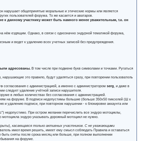
и он нарушает общепринятые моральные и этические нормы или является
угих пользователей форума. То же касается и аватаров.
 к данному участнику может быть намного менее уважительным, т.к. он
 на нём ездящим. Однако, в связи с однозначно эндурной тематикой форума,
ьезным и ведет к удалению всех учетных записей без предупреждения.
 были адресованы.
В том числе при подмене букв символами и точками. Ругаться
 нарушающие это правило, будут удаляться сразу, при повторении пользователь
го
согласования с администрацией, а именно с администратором
serg
, и даже в
нии следует удаление учётной записи нарушителя.
оруме в любых количествах без согласования с администрацией.
ениям на форуме. В подписи недопустимы большие (больше 350x50 пикселей (Ш x
ю и удалению подписи, при повторном нарушении - к блокировке аккаунта или
тас") недопустимо. При остром желании перечислить все эндуро мотоциклы,
го мотоцикла эндуро указывать дорожный мотоцикл не нужно.
крыты),
касающаяся только активных участников. С не уважающими
зователь имел время решить, имеет ему смысл соблюдать Правила и оставаться
т
быть сняты после срока месяц или больше, при полном выполнении
ебывания на форуме.