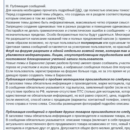
III. Публикация сообщений.
Для начала необходимо прочитать подробный
FAQ
, где полностью описаны тонко
Перед созданием новой темы убедись, что создаешь ее в разделе соответствующей
которым описано в том же самом FAQ).
Название темы должно быть информативным, максимально четко отражая смысл 
Запрещено создание одинаковых тем в разных разделах и помещение одинаковых 
Постарайся не делать грамматических и стилистических ошибок в сообщениях – э
незначительных пределах. Особо безграмотные посты будут удаляться. Многократ
Не разрешается написание названий тем и полных предложений капсом (с применени
таким образом возможно, но лучше пользоваться
полужирным
или
курсивным
те
Цветовая гамма сообщений оставляется на усмотрение пользователя, но красный
Флуд на форуме разрешен в одной отдельно взятой теме, которая так и
удаляются модераторами. Лицам, злоупотребляющим трудолюбием модер
постоянное блокирование учетной записи пользователя.
Новые темы в Барахолке (кроме раздела Куплю) имеют право создавать участн
порога не участием в жизни форума, а набравшие сообщения только для получе
Если пользователь зарегистрирован на форуме больше года, но за это время не 
дающую право создавать темы в Барахолке.
Публикация сообщений о продаже мотоциклов производится по следую
В заголовке темы обязательна информация о производителе, марке мотоцикла, го
В сообщении обязательно указывается: год выпуска, заявленный пробег (если есть
отсутствие пробега по РФ, наличие-отсутствие ПТС (только для мотоциклов, котор
единственная не обязательная информация), но всё равно спросят), цена, подроб
(если имеются), способ связи с продавцом (варианты: контактный телефон, элект
точно справа и точно слева. Способы размещения фотографий подробно описаны
Публикация сообщений о продаже других товаров производится по сле
В заголовке темы обязательна информация о производителе и названии товара, есл
В сообщении обязательно указывается: описание товара (включает в себя предназн
актуального качественного фото продаваемого товара независимо от того, новый т
мотоцикла и отдельно друг от друга. Допускается общее фото мелких деталей, пр