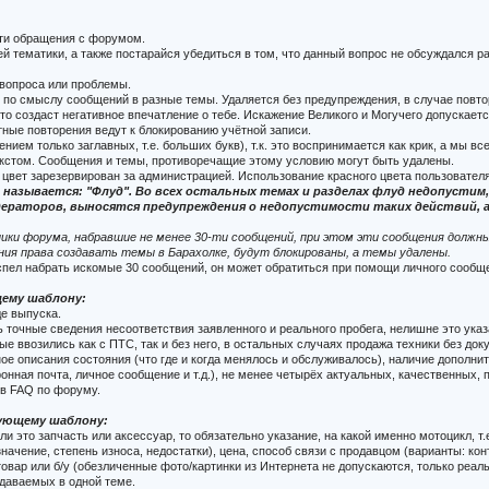
сти обращения с форумом.
 тематики, а также постарайся убедиться в том, что данный вопрос не обсуждался р
вопроса или проблемы.
по смыслу сообщений в разные темы. Удаляется без предупреждения, в случае повто
то создаст негативное впечатление о тебе. Искажение Великого и Могучего допускает
ные повторения ведут к блокированию учётной записи.
ем только заглавных, т.е. больших букв), т.к. это воспринимается как крик, а мы все
кстом. Сообщения и темы, противоречащие этому условию могут быть удалены.
 цвет зарезервирован за администрацией. Использование красного цвета пользовател
 называется: "Флуд". Во всех остальных темах и разделах флуд недопусти
аторов, выносятся предупреждения о недопустимости таких действий, а 
ики форума, набравшие не менее 30-ти сообщений, при этом эти сообщения должны 
ния права создавать темы в Барахолке, будут блокированы, а темы удалены.
успел набрать искомые 30 сообщений, он может обратиться при помощи личного сооб
щему шаблону:
де выпуска.
 точные сведения несоответствия заявленного и реального пробега, нелишне это указ
ые ввозились как с ПТС, так и без него, в остальных случаях продажа техники без до
ное описания состояния (что где и когда менялось и обслуживалось), наличие дополни
ронная почта, личное сообщение и т.д.), не менее четырёх актуальных, качественных
 в FAQ по форуму.
дующему шаблону:
и это запчасть или аксессуар, то обязательно указание, на какой именно мотоцикл, т
ачение, степень износа, недостатки), цена, способ связи с продавцом (варианты: конт
овар или б/у (обезличенные фото/картинки из Интернета не допускаются, только реал
одаваемых в одной теме.