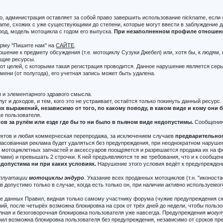
ко, администрация оставляет за собой право завершить использование nickname, есл
me, схожих с уже существующими до степени, которые могут ввести в заблуждение др
род, модель мотоцикла с годом его выпуска.
При незаполненном профиле отношение
орму "Пишите нам" на
САЙТЕ
.
ошение к предмету обсуждения (т.е. мотоциклу Сузуки Джебел) или, хотя бы, к людям,
ющие ресурсы.
от целей, с которыми такая регистрация проводится. Данное нарушение является сер
ени (от полугода), его учетная запись может быть удалена.
 и элементарного здравого смысла.
луг и доходов, и тем, кого это не устраивает, остаётся только покинуть данный ресурс.
 выражений, независимо от того, по какому поводу, в каком виде и кому они
ке пользователя.
в за рулём или езде где бы то ни было в пьяном виде недопустимы.
Сообщения,
оектов и любая коммерческая перепродажа, за исключением случаев
предварительно
гласованная реклама будет удаляться без предупреждения, при неоднократном наруше
) мотоциклетных запчастей и аксессуаров поощряется и разрешается продажа их на ф
ами) и превышать 2 строчки. К ней предъявляются те же требования, что и к сообщ
допустима ни при каких условиях.
Нарушение этого условия ведёт к предупреждени
сплуатации
мотоциклы эндуро
. Указание всех проданных мотоциклов (т.н. "иконос
 допустимо только в случае, когда есть только он, при наличии активно используемо
е данных Правил, видная только самому участнику форума (чужие предупреждения с
ий, после четырёх возможна блокировка на срок от трёх дней до недели, чтобы поль
олная и безоговорочная блокировка пользователя уже навсегда. Предупреждения
могу
л возможна блокировка пользователя без предупреждения, независимо от сроков пр