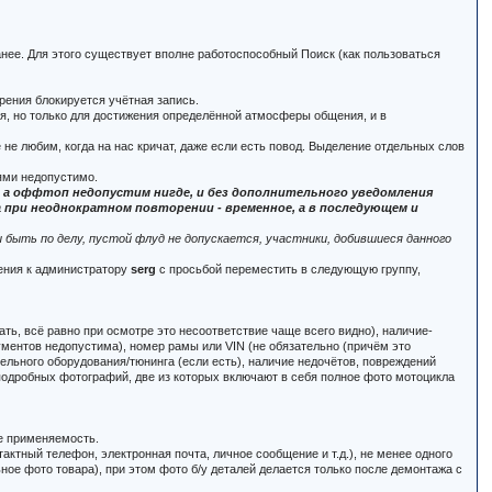
анее. Для этого существует вполне работоспособный Поиск (как пользоваться
рения блокируется учётная запись.
ся, но только для достижения определённой атмосферы общения, и в
 не любим, когда на нас кричат, даже если есть повод. Выделение отдельных слов
ями недопустимо.
м, а оффтоп недопустим нигде, и без дополнительного уведомления
при неоднократном повторении - временное, а в последующем и
быть по делу, пустой флуд не допускается, участники, добившиеся данного
щения к администратору
serg
с просьбой переместить в следующую группу,
ать, всё равно при осмотре это несоответствие чаще всего видно), наличие-
кументов недопустима), номер рамы или VIN (не обязательно (причём это
тельного оборудования/тюнинга (если есть), наличие недочётов, повреждений
, подробных фотографий, две из которых включают в себя полное фото мотоцикла
.е применяемость.
актный телефон, электронная почта, личное сообщение и т.д.), не менее одного
ьное фото товара), при этом фото б/у деталей делается только после демонтажа с