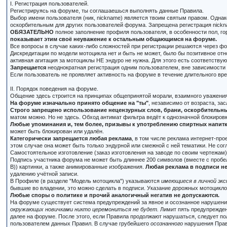
I. Регистрация пользователей.
Регистрируясь на форуме, ты соглашаешься выполнять данные Правила.
Выбор имени пользователя (ник, nickname) является твоим святым правом. Одна
оскорбительным для других пользователей форума. Запрещена регистрация nickna
ОБЯЗАТЕЛЬНО
полное заполнение профиля пользователя, в особенности пол, го
показывает этим своё неуважение к остальным общающимся на форуме.
Все вопросы в случае каких-либо сложностей при регистрации решаются через ф
Дискредитации по модели мотоцикла нет и быть не может, было бы позитивное отн
активная агитация за мотоциклы НЕ эндуро не нужна. Для этого есть соответству
Запрещается
неоднократная регистрация одним пользователем, вне зависимости 
Если пользователь не проявляет активность на форуме в течение длительного врем
II. Порядок поведения на форуме.
Общение здесь строится на принципах общепринятой морали, взаимного уважения
На форуме изначально принято общение на "ты"
, независимо от возраста, зас
Строго запрещено использование нецензурных слов, брани, оскорбительных
матом можно. Но не здесь. Обход антимат фильтра ведёт к однозначной блокиров
Любые упоминания и, тем более, призывы к употреблению спиртных напитко
может быть блокирован или удалён.
Категорически запрещается любая реклама
, в том числе реклама интернет-пр
этом случае она может быть только эндурной или смежной с ней тематики. Не со
Самостоятельное изготовление (заказ изготовления на заводе по своим чертежам
Подпись участника форума не может быть длиннее 200 символов (вместе с пробел
В)) картинки, а также анимированные изображения.
Любая реклама в подписи не
удалению учётной записи.
В Профиле (в разделе "Модель мотоцикла") указываются
имеющиеся в личной эк
бывшие во владении, это можно сделать в подписи. Указание дорожных мотоциклов
Любые споры о политике и прочий аналогичный негатив не допускаются.
На форуме существует система предупреждений за явное и осознанное нарушени
окружающих новичками никто церемониться не будет.
Лимит пять предупрежден
далее на форуме. После этого, если Правила продолжают нарушаться, следует п
пользователем данных Правил. В случае грубейшего
осознанного
нарушения Прави