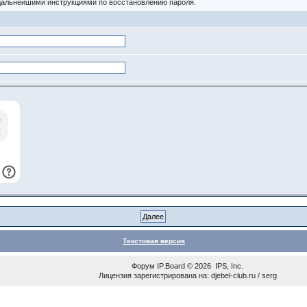
 дальнейшими инструкциями по восстановлению пароля.
Текстовая версия
Форум
IP.Board
© 2026
IPS, Inc
.
Лицензия зарегистрирована на: djebel-club.ru / serg