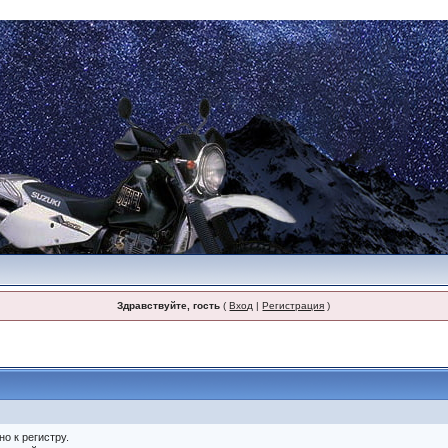
Здравствуйте, гость
(
Вход
|
Регистрация
)
о к регистру.