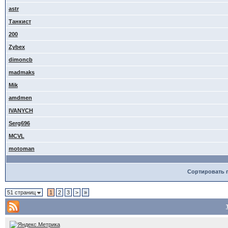
astr
Танкист
200
Zybex
dimoncb
madmaks
Mik
amdmen
IVANYCH
Serg696
MCVL
motoman
Сортировать 
51 страниц
1
2
3
>
»