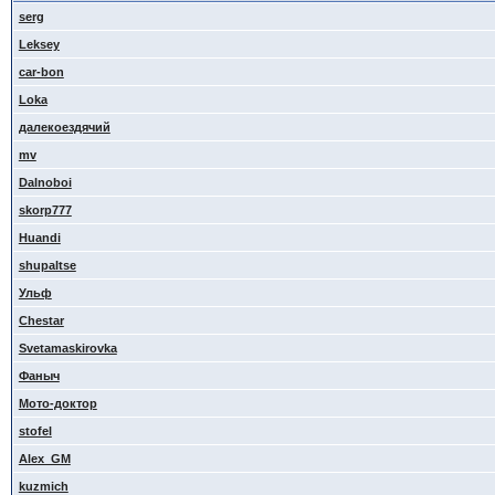
serg
Leksey
car-bon
Loka
далекоездячий
mv
Dalnoboi
skorp777
Huandi
shupaltse
Ульф
Сhestar
Svetamaskirovka
Фаныч
Мото-доктор
stofel
Alex_GM
kuzmich