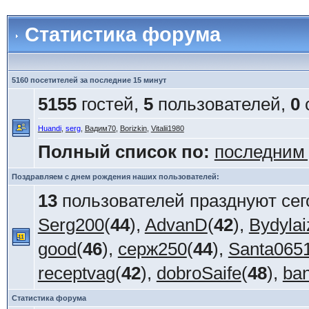
Статистика форума
5160 посетителей за последние 15 минут
5155
гостей,
5
пользователей,
0
Huandi
,
serg
,
Вадим70
,
Borizkin
,
Vitalii1980
Полный список по:
последним
Поздравляем с днем рождения наших пользователей:
13
пользователей празднуют сег
Serg200
(
44
),
AdvanD
(
42
),
Bydylai
good
(
46
),
серж250
(
44
),
Santa065
receptvag
(
42
),
dobroSaife
(
48
),
ba
Статистика форума