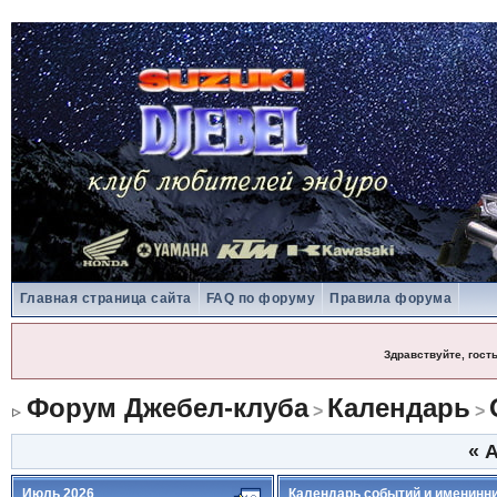
Главная страница сайта
FAQ по форуму
Правила форума
Здравствуйте, гост
Форум Джебел-клуба
Календарь
>
>
«
А
Июль 2026
Календарь событий и именинн