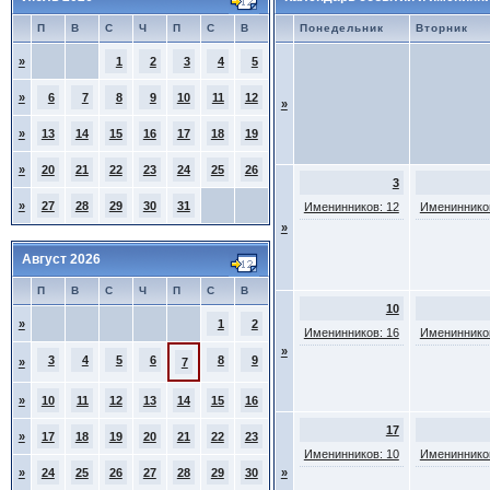
П
В
С
Ч
П
С
В
Понедельник
Вторник
»
1
2
3
4
5
»
6
7
8
9
10
11
12
»
»
13
14
15
16
17
18
19
»
20
21
22
23
24
25
26
3
»
27
28
29
30
31
Именинников: 12
Именинников
»
Август 2026
П
В
С
Ч
П
С
В
10
»
1
2
Именинников: 16
Именинников
»
3
4
5
6
8
9
»
7
»
10
11
12
13
14
15
16
17
»
17
18
19
20
21
22
23
Именинников: 10
Именинников
»
24
25
26
27
28
29
30
»