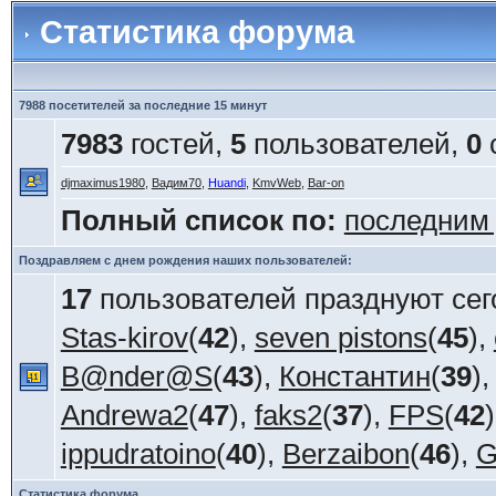
Статистика форума
7988 посетителей за последние 15 минут
7983
гостей,
5
пользователей,
0
djmaximus1980
,
Вадим70
,
Huandi
,
KmvWeb
,
Bar-on
Полный список по:
последним
Поздравляем с днем рождения наших пользователей:
17
пользователей празднуют сег
Stas-kirov
(
42
),
seven pistons
(
45
),
B@nder@S
(
43
),
Константин
(
39
)
Andrewa2
(
47
),
faks2
(
37
),
FPS
(
42
ippudratoino
(
40
),
Berzaibon
(
46
),
G
Статистика форума