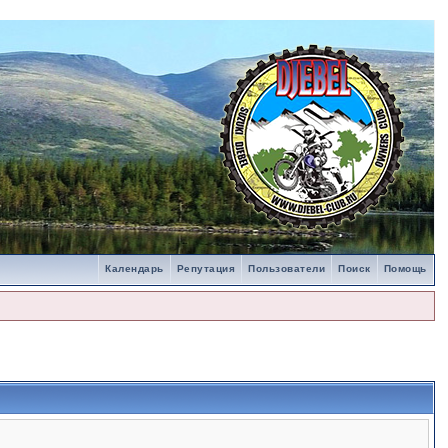
Календарь
Репутация
Пользователи
Поиск
Помощь