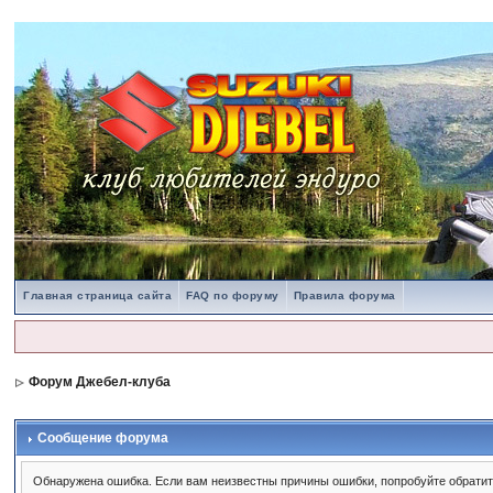
Главная страница сайта
FAQ по форуму
Правила форума
Форум Джебел-клуба
Сообщение форума
Обнаружена ошибка. Если вам неизвестны причины ошибки, попробуйте обрати