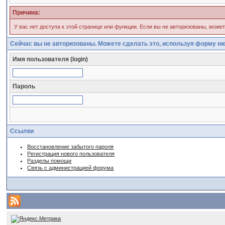
Причина:
У вас нет доступа к этой странице или функции. Если вы не авторизованы, може
Сейчас вы не авторизованы. Можете сделать это, используя форму ни
Имя пользователя (login)
Пароль
Ссылки
Восстановление забытого пароля
Регистрация нового пользователя
Разделы помощи
Связь с администрацией форума