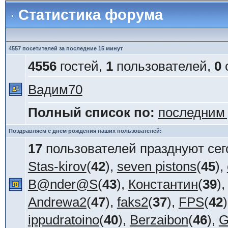
Статистика форума
4557 посетителей за последние 15 минут
4556
гостей,
1
пользователей,
0
Вадим70
Полный список по:
последним
Поздравляем с днем рождения наших пользователей:
17
пользователей празднуют сег
Stas-kirov
(
42
),
seven pistons
(
45
),
B@nder@S
(
43
),
Константин
(
39
)
Andrewa2
(
47
),
faks2
(
37
),
FPS
(
42
ippudratoino
(
40
),
Berzaibon
(
46
),
G