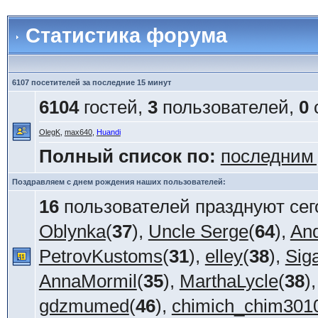
Статистика форума
6107 посетителей за последние 15 минут
6104
гостей,
3
пользователей,
0
OlegK
,
max640
,
Huandi
Полный список по:
последним
Поздравляем с днем рождения наших пользователей:
16
пользователей празднуют сег
Oblynka
(
37
),
Uncle Serge
(
64
),
An
PetrovKustoms
(
31
),
elley
(
38
),
Sig
AnnaMormil
(
35
),
MarthaLycle
(
38
)
gdzmumed
(
46
),
chimich_chim301