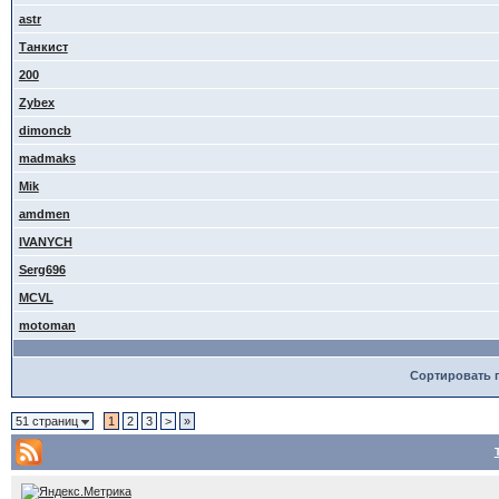
astr
Танкист
200
Zybex
dimoncb
madmaks
Mik
amdmen
IVANYCH
Serg696
MCVL
motoman
Сортировать 
51 страниц
1
2
3
>
»