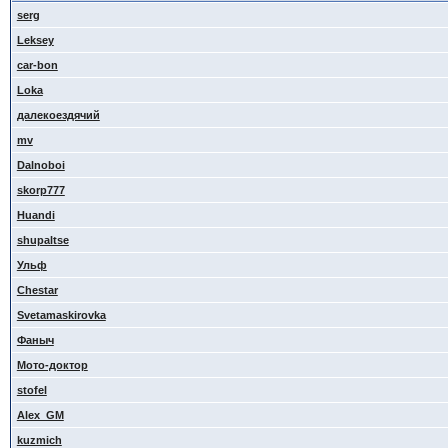
serg
Leksey
car-bon
Loka
далекоездячий
mv
Dalnoboi
skorp777
Huandi
shupaltse
Ульф
Сhestar
Svetamaskirovka
Фаныч
Мото-доктор
stofel
Alex_GM
kuzmich