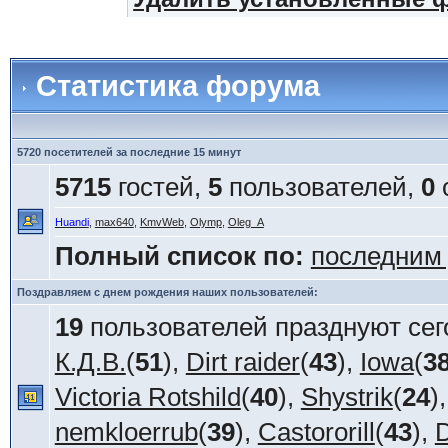
Статистика форума
5720 посетителей за последние 15 минут
5715
гостей,
5
пользователей,
0
Huandi
,
max640
,
KmvWeb
,
Olymp
,
Oleg_A
Полный список по:
последним
Поздравляем с днем рождения наших пользователей:
19
пользователей празднуют сег
К.Д.В.
(
51
),
Dirt raider
(
43
),
Iowa
(
3
Victoria Rotshild
(
40
),
Shystrik
(
24
)
nemkloerrub
(
39
),
Castororill
(
43
),
D