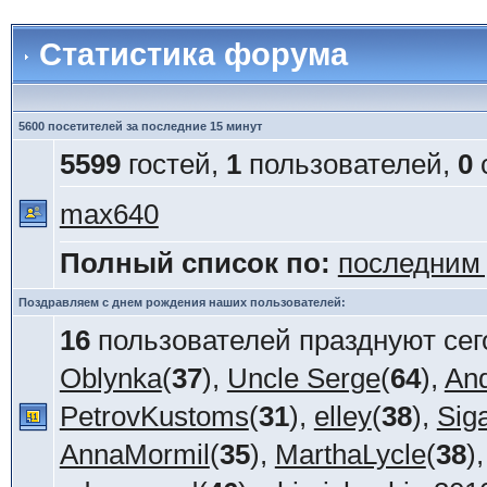
Статистика форума
5600 посетителей за последние 15 минут
5599
гостей,
1
пользователей,
0
max640
Полный список по:
последним
Поздравляем с днем рождения наших пользователей:
16
пользователей празднуют сег
Oblynka
(
37
),
Uncle Serge
(
64
),
An
PetrovKustoms
(
31
),
elley
(
38
),
Sig
AnnaMormil
(
35
),
MarthaLycle
(
38
)