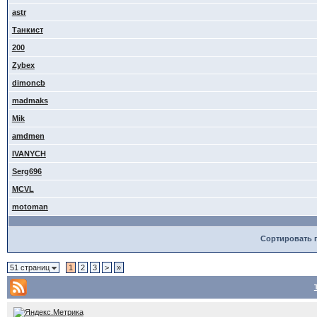
astr
Танкист
200
Zybex
dimoncb
madmaks
Mik
amdmen
IVANYCH
Serg696
MCVL
motoman
Сортировать 
51 страниц
1
2
3
>
»