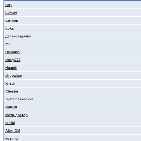
serg
Leksey
car-bon
Loka
далекоездячий
mv
Dalnoboi
skorp777
Huandi
shupaltse
Ульф
Сhestar
Svetamaskirovka
Фаныч
Мото-доктор
stofel
Alex_GM
kuzmich