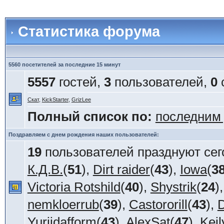
Статистика форума
5560 посетителей за последние 15 минут
5557
гостей,
3
пользователей,
0
Скат
,
KickStarter
,
GrizLee
Полный список по:
последним
Поздравляем с днем рождения наших пользователей:
19
пользователей празднуют сег
К.Д.В.
(
51
),
Dirt raider
(
43
),
Iowa
(
3
Victoria Rotshild
(
40
),
Shystrik
(
24
)
nemkloerrub
(
39
),
Castororill
(
43
),
D
Yuriidafform
(
43
),
AlexSat
(
47
),
Keil