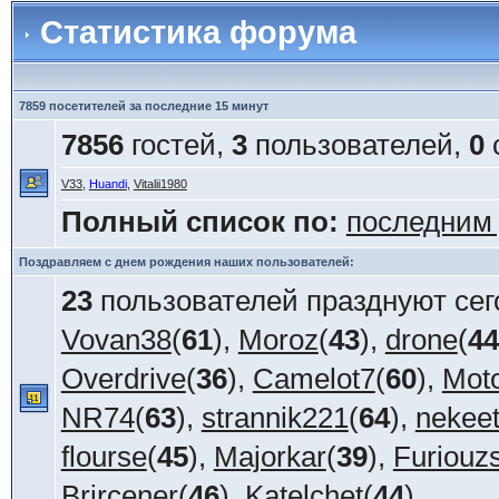
Статистика форума
7859 посетителей за последние 15 минут
7856
гостей,
3
пользователей,
0
V33
,
Huandi
,
Vitalii1980
Полный список по:
последним
Поздравляем с днем рождения наших пользователей:
23
пользователей празднуют сег
Vovan38
(
61
),
Moroz
(
43
),
drone
(
44
Overdrive
(
36
),
Camelot7
(
60
),
Mot
NR74
(
63
),
strannik221
(
64
),
nekee
flourse
(
45
),
Majorkar
(
39
),
Furiouz
Brircener
(
46
),
Katelchet
(
44
)