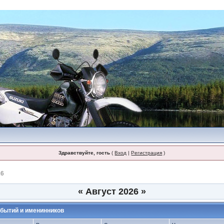
Здравствуйте, гость
(
Вход
|
Регистрация
)
26
«
Август 2026
»
бытий и именинников