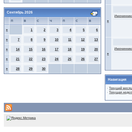
Сентябрь 2026
Имениннико
П
В
С
Ч
П
С
В
»
»
1
2
3
4
5
6
»
7
8
9
10
11
12
13
Имениннико
»
14
15
16
17
18
19
20
»
»
21
22
23
24
25
26
27
»
28
29
30
Навигация
·
Текущий меся
·
Текущая недел