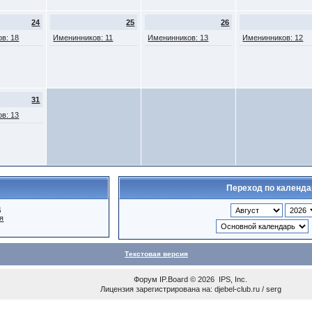
24
25
26
в: 18
Именинников: 11
Именинников: 13
Именинников: 12
31
в: 13
Переход по календ
ц
я
Текстовая версия
Форум
IP.Board
© 2026
IPS, Inc
.
Лицензия зарегистрирована на: djebel-club.ru / serg