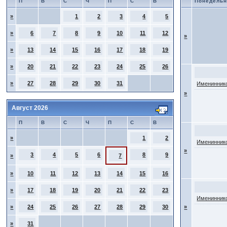
П
В
С
Ч
П
С
В
Понедельн
»
1
2
3
4
5
»
6
7
8
9
10
11
12
»
»
13
14
15
16
17
18
19
»
20
21
22
23
24
25
26
»
27
28
29
30
31
Имениннико
»
Август 2026
П
В
С
Ч
П
С
В
»
1
2
Имениннико
»
3
4
5
6
8
9
»
7
»
10
11
12
13
14
15
16
»
17
18
19
20
21
22
23
Имениннико
»
24
25
26
27
28
29
30
»
»
31