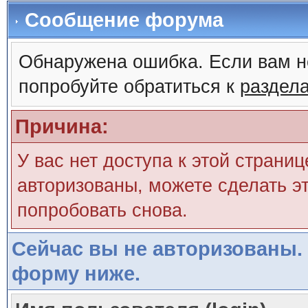
Сообщение форума
Обнаружена ошибка. Если вам н
попробуйте обратиться к
раздел
Причина:
У вас нет доступа к этой страни
авторизованы, можете сделать эт
попробовать снова.
Сейчас вы не авторизованы. 
форму ниже.