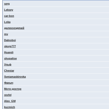
serg
Leksey
car-bon
Loka
далекоездячий
mv
Dalnoboi
skorp777
Huandi
shupaltse
Ульф
Сhestar
Svetamaskirovka
Фаныч
Мото-доктор
stofel
Alex_GM
kuzmich