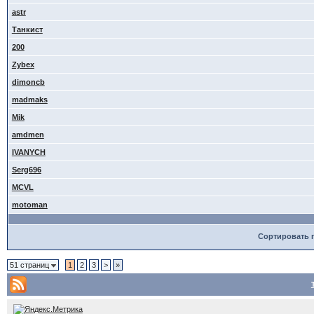
astr
Танкист
200
Zybex
dimoncb
madmaks
Mik
amdmen
IVANYCH
Serg696
MCVL
motoman
Сортировать 
51 страниц
1
2
3
>
»