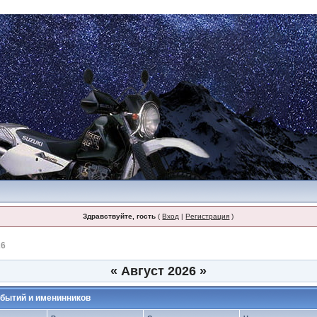
Здравствуйте, гость
(
Вход
|
Регистрация
)
26
«
Август 2026
»
бытий и именинников