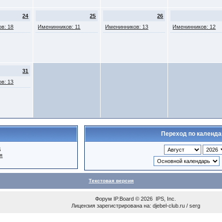
24
25
26
в: 18
Именинников: 11
Именинников: 13
Именинников: 12
31
в: 13
Переход по календ
ц
я
Текстовая версия
Форум
IP.Board
© 2026
IPS, Inc
.
Лицензия зарегистрирована на: djebel-club.ru / serg