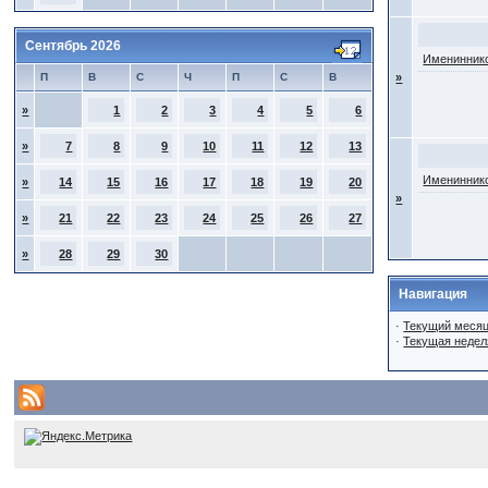
Сентябрь 2026
Имениннико
П
В
С
Ч
П
С
В
»
»
1
2
3
4
5
6
»
7
8
9
10
11
12
13
Имениннико
»
14
15
16
17
18
19
20
»
»
21
22
23
24
25
26
27
»
28
29
30
Навигация
·
Текущий меся
·
Текущая недел