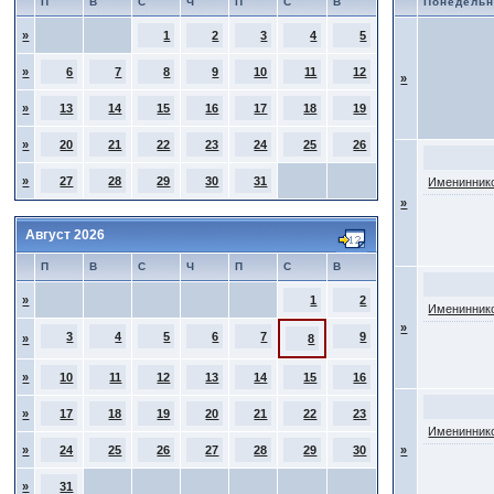
П
В
С
Ч
П
С
В
Понедельн
»
1
2
3
4
5
»
6
7
8
9
10
11
12
»
»
13
14
15
16
17
18
19
»
20
21
22
23
24
25
26
»
27
28
29
30
31
Имениннико
»
Август 2026
П
В
С
Ч
П
С
В
»
1
2
Имениннико
»
3
4
5
6
7
9
»
8
»
10
11
12
13
14
15
16
»
17
18
19
20
21
22
23
Имениннико
»
24
25
26
27
28
29
30
»
»
31