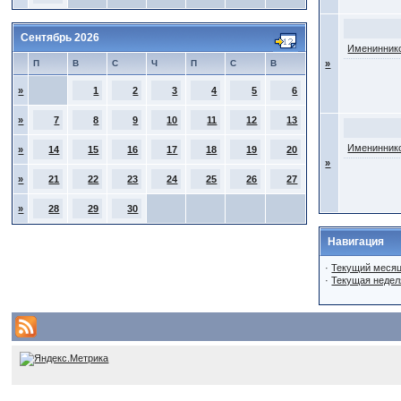
Сентябрь 2026
Имениннико
П
В
С
Ч
П
С
В
»
»
1
2
3
4
5
6
»
7
8
9
10
11
12
13
Имениннико
»
14
15
16
17
18
19
20
»
»
21
22
23
24
25
26
27
»
28
29
30
Навигация
·
Текущий меся
·
Текущая недел