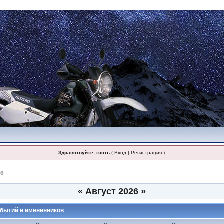
Здравствуйте, гость
(
Вход
|
Регистрация
)
26
«
Август 2026
»
бытий и именинников