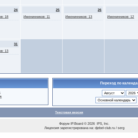
24
25
26
в: 18
Именинников: 11
Именинников: 13
Именинников: 12
31
в: 13
Переход по календ
ц
я
Текстовая версия
Форум
IP.Board
© 2026
IPS, Inc
.
Лицензия зарегистрирована на: djebel-club.ru / serg