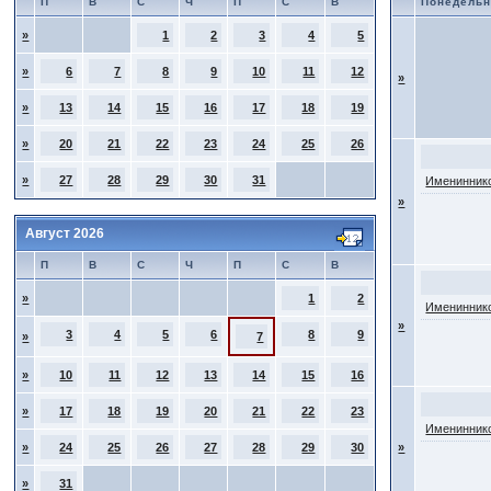
П
В
С
Ч
П
С
В
Понедельн
»
1
2
3
4
5
»
6
7
8
9
10
11
12
»
»
13
14
15
16
17
18
19
»
20
21
22
23
24
25
26
»
27
28
29
30
31
Имениннико
»
Август 2026
П
В
С
Ч
П
С
В
»
1
2
Имениннико
»
3
4
5
6
8
9
»
7
»
10
11
12
13
14
15
16
»
17
18
19
20
21
22
23
Имениннико
»
24
25
26
27
28
29
30
»
»
31