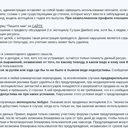
ко, администрация оставляет за собой право завершить использование nickname, есл
me, схожих с уже существующими до степени, которые могут ввести в заблуждение др
род, модель мотоцикла с годом его выпуска.
При незаполненном профиле отношение
орму "Пишите нам" на
САЙТЕ
.
ошение к предмету обсуждения (т.е. мотоциклу Сузуки Джебел) или, хотя бы, к людям,
ющие ресурсы.
от целей, с которыми такая регистрация проводится. Данное нарушение является сер
ени (от полугода), его учетная запись может быть удалена.
 и элементарного здравого смысла.
луг и доходов, и тем, кого это не устраивает, остаётся только покинуть данный ресурс.
 выражений, независимо от того, по какому поводу, в каком виде и кому они
ке пользователя.
в за рулём или езде где бы то ни было в пьяном виде недопустимы.
Сообщения,
оектов и любая коммерческая перепродажа, за исключением случаев
предварительно
гласованная реклама будет удаляться без предупреждения, при неоднократном наруше
) мотоциклетных запчастей и аксессуаров поощряется и разрешается продажа их на ф
ами) и превышать 2 строчки. К ней предъявляются те же требования, что и к сообщ
допустима ни при каких условиях.
Нарушение этого условия ведёт к предупреждени
сплуатации
мотоциклы эндуро
. Указание всех проданных мотоциклов (т.н. "иконос
 допустимо только в случае, когда есть только он, при наличии активно используемо
е данных Правил, видная только самому участнику форума (чужие предупреждения с
ий, после четырёх возможна блокировка на срок от трёх дней до недели, чтобы поль
олная и безоговорочная блокировка пользователя уже навсегда. Предупреждения
могу
л возможна блокировка пользователя без предупреждения, независимо от сроков пр