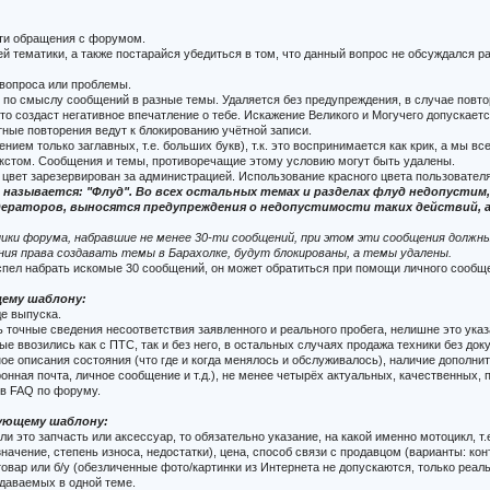
сти обращения с форумом.
 тематики, а также постарайся убедиться в том, что данный вопрос не обсуждался р
вопроса или проблемы.
по смыслу сообщений в разные темы. Удаляется без предупреждения, в случае повто
то создаст негативное впечатление о тебе. Искажение Великого и Могучего допускает
ные повторения ведут к блокированию учётной записи.
ем только заглавных, т.е. больших букв), т.к. это воспринимается как крик, а мы все
кстом. Сообщения и темы, противоречащие этому условию могут быть удалены.
 цвет зарезервирован за администрацией. Использование красного цвета пользовател
 называется: "Флуд". Во всех остальных темах и разделах флуд недопусти
аторов, выносятся предупреждения о недопустимости таких действий, а 
ики форума, набравшие не менее 30-ти сообщений, при этом эти сообщения должны 
ния права создавать темы в Барахолке, будут блокированы, а темы удалены.
успел набрать искомые 30 сообщений, он может обратиться при помощи личного сооб
щему шаблону:
де выпуска.
 точные сведения несоответствия заявленного и реального пробега, нелишне это указ
ые ввозились как с ПТС, так и без него, в остальных случаях продажа техники без до
ное описания состояния (что где и когда менялось и обслуживалось), наличие дополни
ронная почта, личное сообщение и т.д.), не менее четырёх актуальных, качественных
 в FAQ по форуму.
дующему шаблону:
и это запчасть или аксессуар, то обязательно указание, на какой именно мотоцикл, т
ачение, степень износа, недостатки), цена, способ связи с продавцом (варианты: конт
овар или б/у (обезличенные фото/картинки из Интернета не допускаются, только реал
одаваемых в одной теме.