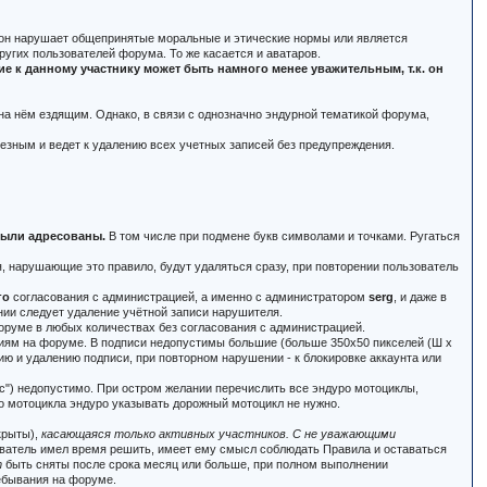
и он нарушает общепринятые моральные и этические нормы или является
угих пользователей форума. То же касается и аватаров.
 к данному участнику может быть намного менее уважительным, т.к. он
 на нём ездящим. Однако, в связи с однозначно эндурной тематикой форума,
ьезным и ведет к удалению всех учетных записей без предупреждения.
 были адресованы.
В том числе при подмене букв символами и точками. Ругаться
 нарушающие это правило, будут удаляться сразу, при повторении пользователь
го
согласования с администрацией, а именно с администратором
serg
, и даже в
нии следует удаление учётной записи нарушителя.
оруме в любых количествах без согласования с администрацией.
ениям на форуме. В подписи недопустимы большие (больше 350x50 пикселей (Ш x
ю и удалению подписи, при повторном нарушении - к блокировке аккаунта или
тас") недопустимо. При остром желании перечислить все эндуро мотоциклы,
го мотоцикла эндуро указывать дорожный мотоцикл не нужно.
крыты),
касающаяся только активных участников. С не уважающими
зователь имел время решить, имеет ему смысл соблюдать Правила и оставаться
т
быть сняты после срока месяц или больше, при полном выполнении
ебывания на форуме.