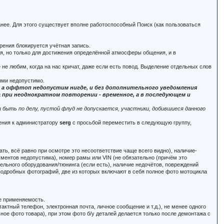
анее. Для этого существует вполне работоспособный Поиск (как пользоваться
рения блокируется учётная запись.
ся, но только для достижения определённой атмосферы общения, и в
 не любим, когда на нас кричат, даже если есть повод. Выделение отдельных слов
ями недопустимо.
м, а оффтоп недопустим нигде, и без дополнительного уведомления
при неоднократном повторении - временное, а в последующем и
быть по делу, пустой флуд не допускается, участники, добившиеся данного
щения к администратору
serg
с просьбой переместить в следующую группу,
ать, всё равно при осмотре это несоответствие чаще всего видно), наличие-
кументов недопустима), номер рамы или VIN (не обязательно (причём это
тельного оборудования/тюнинга (если есть), наличие недочётов, повреждений
, подробных фотографий, две из которых включают в себя полное фото мотоцикла
.е применяемость.
актный телефон, электронная почта, личное сообщение и т.д.), не менее одного
ьное фото товара), при этом фото б/у деталей делается только после демонтажа с