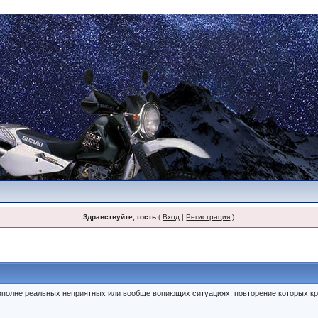
Здравствуйте, гость
(
Вход
|
Регистрация
)
полне реальных неприятных или вообще вопиющих ситуациях, повторение которых кр