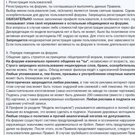
I. Регистрация пользователей.
Регистрируясь на форуме, ты соглашаешься выполнять данные Правила.
Выбор имени пользователя (ник, nickname) является твоим святым правом. Одна
оскорбительным для других пользователей форума. Запрещена регистрация nickna
ОБЯЗАТЕЛЬНО
полное заполнение профиля пользователя, в особенности пол, го
показывает этим своё неуважение к остальным общающимся на форуме.
Все вопросы в случае каких-либо сложностей при регистрации решаются через ф
Дискредитации по модели мотоцикла нет и быть не может, было бы позитивное отн
активная агитация за мотоциклы НЕ эндуро не нужна. Для этого есть соответству
Запрещается
неоднократная регистрация одним пользователем, вне зависимости 
Если пользователь не проявляет активность на форуме в течение длительного врем
II. Порядок поведения на форуме.
Общение здесь строится на принципах общепринятой морали, взаимного уважения
На форуме изначально принято общение на "ты"
, независимо от возраста, зас
Строго запрещено использование нецензурных слов, брани, оскорбительных
матом можно. Но не здесь. Обход антимат фильтра ведёт к однозначной блокиров
Любые упоминания и, тем более, призывы к употреблению спиртных напитко
может быть блокирован или удалён.
Категорически запрещается любая реклама
, в том числе реклама интернет-пр
этом случае она может быть только эндурной или смежной с ней тематики. Не со
Самостоятельное изготовление (заказ изготовления на заводе по своим чертежам
Подпись участника форума не может быть длиннее 200 символов (вместе с пробел
В)) картинки, а также анимированные изображения.
Любая реклама в подписи не
удалению учётной записи.
В Профиле (в разделе "Модель мотоцикла") указываются
имеющиеся в личной эк
бывшие во владении, это можно сделать в подписи. Указание дорожных мотоциклов
Любые споры о политике и прочий аналогичный негатив не допускаются.
На форуме существует система предупреждений за явное и осознанное нарушени
окружающих новичками никто церемониться не будет.
Лимит пять предупрежден
далее на форуме. После этого, если Правила продолжают нарушаться, следует п
пользователем данных Правил. В случае грубейшего
осознанного
нарушения Прави