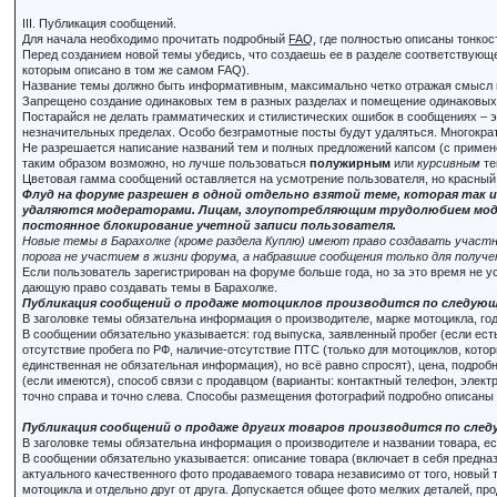
III. Публикация сообщений.
Для начала необходимо прочитать подробный
FAQ
, где полностью описаны тонко
Перед созданием новой темы убедись, что создаешь ее в разделе соответствующей
которым описано в том же самом FAQ).
Название темы должно быть информативным, максимально четко отражая смысл 
Запрещено создание одинаковых тем в разных разделах и помещение одинаковых 
Постарайся не делать грамматических и стилистических ошибок в сообщениях – э
незначительных пределах. Особо безграмотные посты будут удаляться. Многократ
Не разрешается написание названий тем и полных предложений капсом (с применени
таким образом возможно, но лучше пользоваться
полужирным
или
курсивным
те
Цветовая гамма сообщений оставляется на усмотрение пользователя, но красный
Флуд на форуме разрешен в одной отдельно взятой теме, которая так и
удаляются модераторами. Лицам, злоупотребляющим трудолюбием модер
постоянное блокирование учетной записи пользователя.
Новые темы в Барахолке (кроме раздела Куплю) имеют право создавать участн
порога не участием в жизни форума, а набравшие сообщения только для получе
Если пользователь зарегистрирован на форуме больше года, но за это время не 
дающую право создавать темы в Барахолке.
Публикация сообщений о продаже мотоциклов производится по следую
В заголовке темы обязательна информация о производителе, марке мотоцикла, го
В сообщении обязательно указывается: год выпуска, заявленный пробег (если есть
отсутствие пробега по РФ, наличие-отсутствие ПТС (только для мотоциклов, котор
единственная не обязательная информация), но всё равно спросят), цена, подроб
(если имеются), способ связи с продавцом (варианты: контактный телефон, элект
точно справа и точно слева. Способы размещения фотографий подробно описаны
Публикация сообщений о продаже других товаров производится по сле
В заголовке темы обязательна информация о производителе и названии товара, есл
В сообщении обязательно указывается: описание товара (включает в себя предназн
актуального качественного фото продаваемого товара независимо от того, новый т
мотоцикла и отдельно друг от друга. Допускается общее фото мелких деталей, пр