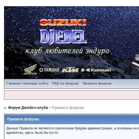
Главная страница сайта
FAQ по форуму
Правила форума
Форум Джебел-клуба
> Правила форума
Правила форума
Данные Правила не являются горячечным бредом администрации, а основаны на в
адекватны, здесь было бы пусто.