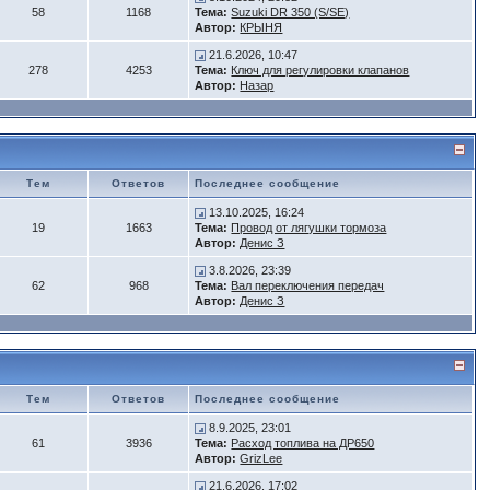
58
1168
Тема:
Suzuki DR 350 (S/SE)
Автор:
КРЫНЯ
21.6.2026, 10:47
278
4253
Тема:
Ключ для регулировки клапанов
Автор:
Назар
Тем
Ответов
Последнее сообщение
13.10.2025, 16:24
19
1663
Тема:
Провод от лягушки тормоза
Автор:
Денис З
3.8.2026, 23:39
62
968
Тема:
Вал переключения передач
Автор:
Денис З
Тем
Ответов
Последнее сообщение
8.9.2025, 23:01
61
3936
Тема:
Расход топлива на ДР650
Автор:
GrizLee
21.6.2026, 17:02