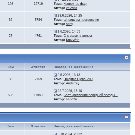
198
12719
Тема:
Корректор фар
Автор:
vsvwolf
29.6.2026, 14:25
62
5784
Тема:
Шприцуем прогрессию
Автор:
serg
1.6.2026, 14:33
27
4761
Тема:
О маслах в целом
Автор:
KmvWeb
Тем
Ответов
Последнее сообщение
2.5.2026, 13:13
88
2769
Тема:
Покупка Djebel 200
Автор:
Anderrey
22.7.2026, 13:40
503
11980
Тема:
Болт крепления передней звезды...
Автор:
send2u
Тем
Ответов
Последнее сообщение
5.10.2024, 20:32