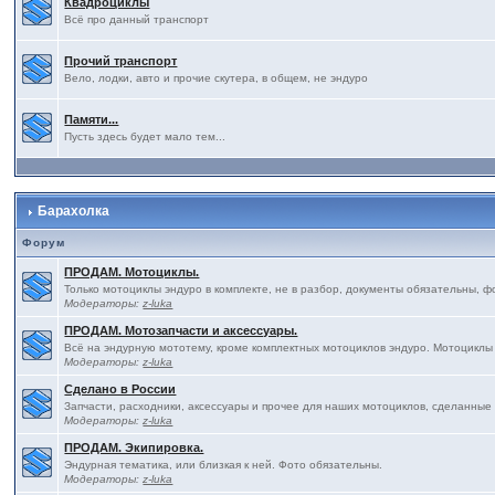
Квадроциклы
Всё про данный транспорт
Прочий транспорт
Вело, лодки, авто и прочие скутера, в общем, не эндуро
Памяти...
Пусть здесь будет мало тем...
Барахолка
Форум
ПРОДАМ. Мотоциклы.
Только мотоциклы эндуро в комплекте, не в разбор, документы обязательны, ф
Модераторы:
z-luka
ПРОДАМ. Мотозапчасти и аксессуары.
Всё на эндурную мототему, кроме комплектных мотоциклов эндуро. Мотоциклы
Модераторы:
z-luka
Сделано в России
Запчасти, расходники, аксессуары и прочее для наших мотоциклов, сделанные
Модераторы:
z-luka
ПРОДАМ. Экипировка.
Эндурная тематика, или близкая к ней. Фото обязательны.
Модераторы:
z-luka