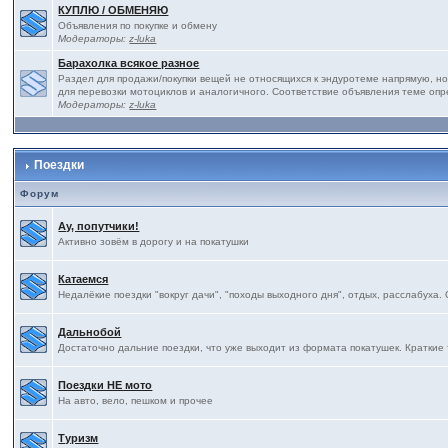
КУПЛЮ / ОБМЕНЯЮ
Объявления по покупке и обмену
Модераторы:
z-luka
Барахолка всякое разное
Раздел для продажи/покупки вещей не относящихся к эндуротеме напрямую, но
для перевозки мотоциклов и аналогичного. Соответствие объявления теме оп
Модераторы:
z-luka
Поездки
Форум
Ау, попутчики!
Активно зовём в дорогу и на покатушки
Катаемся
Недалёкие поездки "вокруг дачи", "походы выходного дня", отдых, расслабуха.
Дальнобой
Достаточно дальние поездки, что уже выходит из формата покатушек. Краткие 
Поездки НЕ мото
На авто, вело, пешком и прочее
Туризм