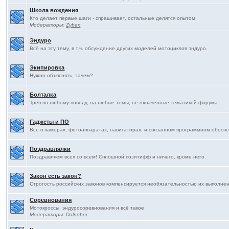
Школа вождения
Кто делает первые шаги - спрашивает, остальные делятся опытом.
Модераторы:
Zybex
Эндуро
Всё на эту тему, в т.ч. обсуждение других моделей мотоциклов эндуро.
Экипировка
Нужно объяснять, зачем?
Болталка
Трёп по любому поводу, на любые темы, не охваченные тематикой форума.
Гаджеты и ПО
Всё о камерах, фотоаппаратах, навигаторах, и связанном программном обесп
Поздравлялки
Поздравляем всех со всем! Сплошной позитифф и ничего, кроме него.
Закон есть закон?
Строгость российских законов компенсируется необязательностью их выполнения
Соревнования
Мотокроссы, эндуросоревнования и всё такое
Модераторы:
Dalnoboi