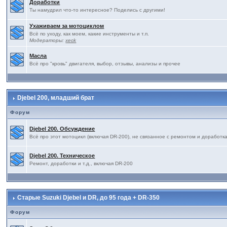
Доработки
Ты намудрил что-то интересное? Поделись с другими!
Ухаживаем за мотоциклом
Всё по уходу, как моем, какие инструменты и т.п.
Модераторы:
xeck
Масла
Всё про "кровь" двигателя, выбор, отзывы, анализы и прочее
Djebel 200, младший брат
Форум
Djebel 200. Обсуждение
Всё про этот мотоцикл (включая DR-200), не связанное с ремонтом и доработк
Djebel 200. Техническое
Ремонт, доработки и т.д., включая DR-200
Старые Suzuki Djebel и DR, до 95 года + DR-350
Форум