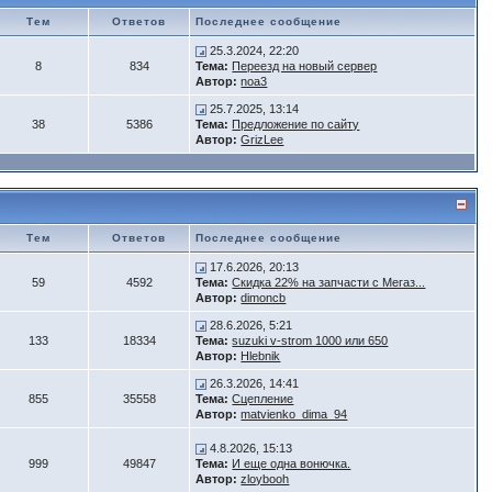
Тем
Ответов
Последнее сообщение
25.3.2024, 22:20
8
834
Тема:
Переезд на новый сервер
Автор:
noa3
25.7.2025, 13:14
38
5386
Тема:
Предложение по сайту
Автор:
GrizLee
Тем
Ответов
Последнее сообщение
17.6.2026, 20:13
59
4592
Тема:
Скидка 22% на запчасти с Мегаз...
Автор:
dimoncb
28.6.2026, 5:21
133
18334
Тема:
suzuki v-strom 1000 или 650
Автор:
Hlebnik
26.3.2026, 14:41
855
35558
Тема:
Сцепление
Автор:
matvienko_dima_94
4.8.2026, 15:13
999
49847
Тема:
И еще одна вонючка.
Автор:
zloybooh