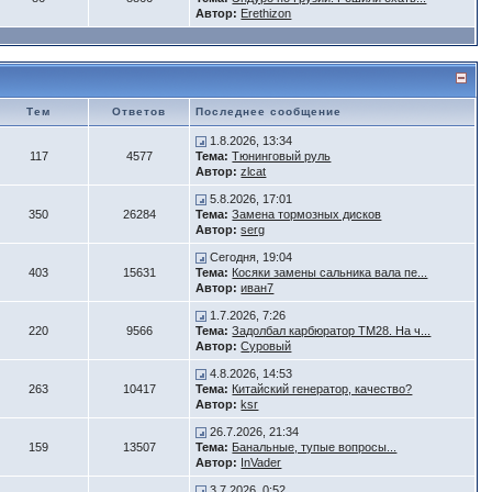
Автор:
Erethizon
Тем
Ответов
Последнее сообщение
1.8.2026, 13:34
117
4577
Тема:
Тюнинговый руль
Автор:
zlcat
5.8.2026, 17:01
350
26284
Тема:
Замена тормозных дисков
Автор:
serg
Сегодня, 19:04
403
15631
Тема:
Косяки замены сальника вала пе...
Автор:
иван7
1.7.2026, 7:26
220
9566
Тема:
Задолбал карбюратор ТМ28. На ч...
Автор:
Суровый
4.8.2026, 14:53
263
10417
Тема:
Китайский генератор, качество?
Автор:
ksr
26.7.2026, 21:34
159
13507
Тема:
Банальные, тупые вопросы...
Автор:
InVader
3.7.2026, 0:52