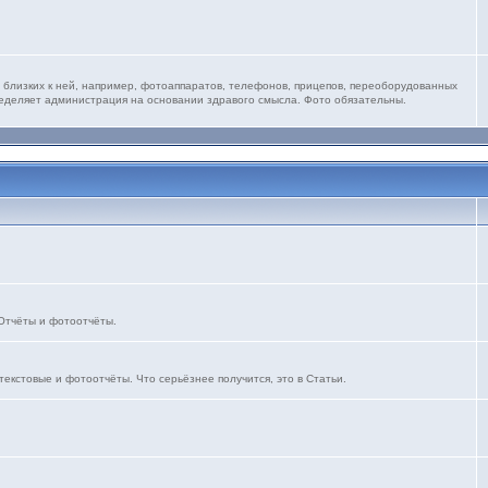
 близких к ней, например, фотоаппаратов, телефонов, прицепов, переоборудованных
ределяет администрация на основании здравого смысла. Фото обязательны.
 Отчёты и фотоотчёты.
текстовые и фотоотчёты. Что серьёзнее получится, это в Статьи.