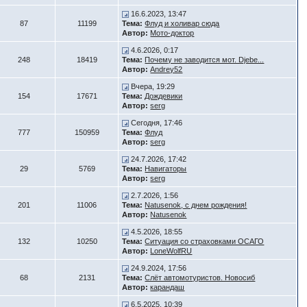
16.6.2023, 13:47
87
11199
Тема:
Флуд и холивар сюда
Автор:
Мото-доктор
4.6.2026, 0:17
248
18419
Тема:
Почему не заводится мот. Djebe...
Автор:
Andrey52
Вчера, 19:29
154
17671
Тема:
Дождевики
Автор:
serg
Сегодня, 17:46
777
150959
Тема:
Флуд
Автор:
serg
24.7.2026, 17:42
29
5769
Тема:
Навигаторы
Автор:
serg
2.7.2026, 1:56
201
11006
Тема:
Natusenok, с днем рождения!
Автор:
Natusenok
4.5.2026, 18:55
132
10250
Тема:
Ситуация со страховками ОСАГО
Автор:
LoneWolfRU
24.9.2024, 17:56
68
2131
Тема:
Слёт автомотуристов. Новосиб
Автор:
карандаш
6.5.2025, 10:39