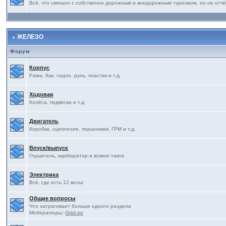
Всё, что связано с собственно дорожным и внедорожным туризмом, но не отчё
ЖЕЛЕЗО
Форум
Корпус
Рама, бак, седло, руль, пластик и т.д.
Ходовая
Колёса, подвеска и т.д.
Двигатель
Коробка, сцепление, поршневая, ГРМ и т.д.
Впуск/выпуск
Глушитель, карбюратор и всякое такое
Электрика
Всё, где есть 12 вольт
Общие вопросы
Что затрагивает больше одного раздела
Модераторы:
GrizLee