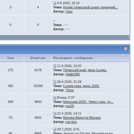
4.8.2026, 16:10
3
4
Тема:
Куплю тормозной шланг передний...
Автор:
Скат
--
0
0
Тема:
----
Автор:
----
Тем
Ответов
Последнее сообщение
11.6.2026, 12:02
275
6178
Тема:
Пермский край, река Сылва.
Автор:
Vitalii1980
26.6.2026, 21:28
382
25165
Тема:
Сылва река, июнь 2026.
Автор:
Timur
Вчера, 5:37
369
9692
Тема:
Монголия 2026 : Через горы, пу...
Автор:
rus28
22.4.2026, 14:11
70
3561
Тема:
Москва-Воркута-Москва
Автор:
car-bon
29.7.2026, 0:41
86
8866
Тема:
Эндуро по Грузии. Решили ехать...