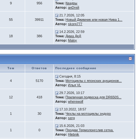
9
956
Тема:
Квадры
Автор:
анDrей
21.7.2026, 12:05
55
39911
Тема:
Новый Джимник или новая Нива 1...
Автор:
skorp777
14.2.2026, 22:59
18
386
Тема:
Дима ДеД
Автор:
Maloy
Тем
Ответов
Последнее сообщение
Сегодня, 8:15
4
5170
Тема:
Мотоциклы с японских аукционов...
Автор:
Илья VL
29.7.2026, 10:17
12
418
Тема:
Приличная подвеска для DR650S...
Автор:
wherewolf
17.10.2022, 18:57
1
30
Тема:
Чехлы на мотоциклы эндуро
Автор:
serg
15.6.2026, 21:03
1
0
Тема:
Продам Термолонгслив сетка.
Автор:
Hlebnik