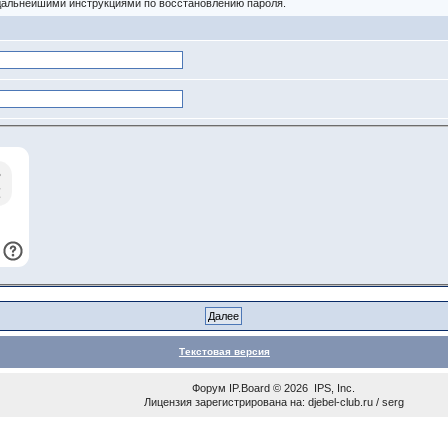
 дальнейшими инструкциями по восстановлению пароля.
Текстовая версия
Форум
IP.Board
© 2026
IPS, Inc
.
Лицензия зарегистрирована на: djebel-club.ru / serg