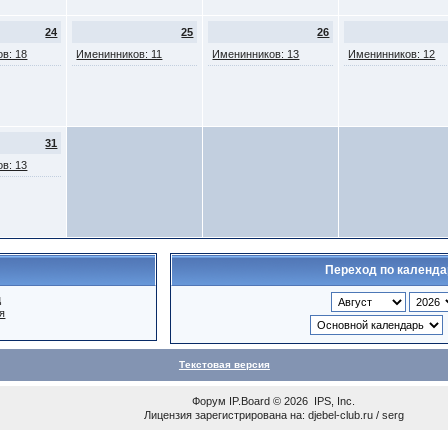
24
25
26
в: 18
Именинников: 11
Именинников: 13
Именинников: 12
31
в: 13
Переход по календ
ц
я
Текстовая версия
Форум
IP.Board
© 2026
IPS, Inc
.
Лицензия зарегистрирована на: djebel-club.ru / serg