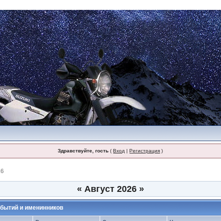
Здравствуйте, гость
(
Вход
|
Регистрация
)
26
«
Август 2026
»
бытий и именинников