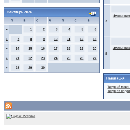
Сентябрь 2026
Имениннико
П
В
С
Ч
П
С
В
»
»
1
2
3
4
5
6
»
7
8
9
10
11
12
13
Имениннико
»
14
15
16
17
18
19
20
»
»
21
22
23
24
25
26
27
»
28
29
30
Навигация
·
Текущий меся
·
Текущая недел