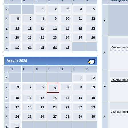
П
В
С
Ч
П
С
В
Понедельн
»
1
2
3
4
5
»
6
7
8
9
10
11
12
»
»
13
14
15
16
17
18
19
»
20
21
22
23
24
25
26
»
27
28
29
30
31
Имениннико
»
Август 2026
П
В
С
Ч
П
С
В
»
1
2
Имениннико
»
3
4
5
7
8
9
»
6
»
10
11
12
13
14
15
16
»
17
18
19
20
21
22
23
Имениннико
»
24
25
26
27
28
29
30
»
»
31