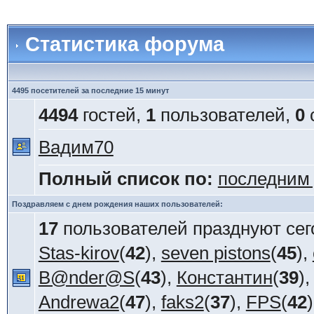
Статистика форума
4495 посетителей за последние 15 минут
4494
гостей,
1
пользователей,
0
Вадим70
Полный список по:
последним
Поздравляем с днем рождения наших пользователей:
17
пользователей празднуют сег
Stas-kirov
(
42
),
seven pistons
(
45
),
B@nder@S
(
43
),
Константин
(
39
)
Andrewa2
(
47
),
faks2
(
37
),
FPS
(
42