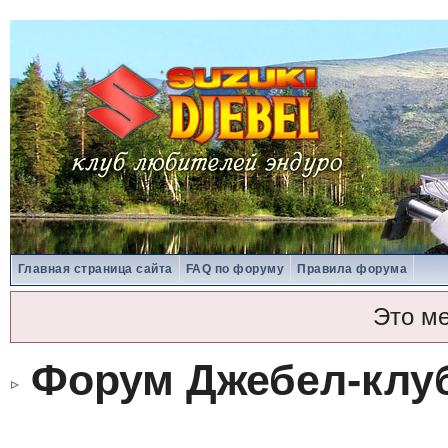
Главная страница сайта
FAQ по форуму
Правила форума
Это м
Форум Джебел-клу