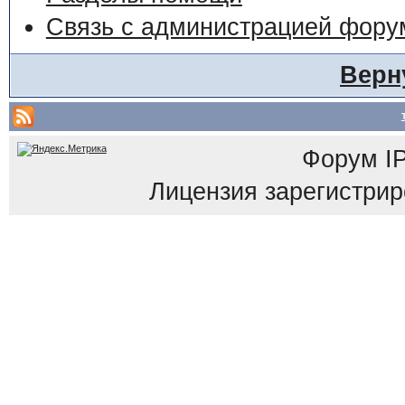
Связь с администрацией фору
Верн
Форум
I
Лицензия зарегистриров