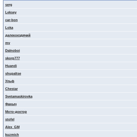
serg
Leksey
car-bon
Loka
далекоездячий
mv
Dalnoboi
skorp777
Huandi
shupaltse
Ульф
Сhestar
Svetamaskirovka
Фаныч
Мото-доктор
stofel
Alex_GM
kuzmich