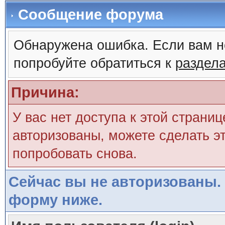
Сообщение форума
Обнаружена ошибка. Если вам н
попробуйте обратиться к
раздел
Причина:
У вас нет доступа к этой страни
авторизованы, можете сделать эт
попробовать снова.
Сейчас вы не авторизованы. 
форму ниже.