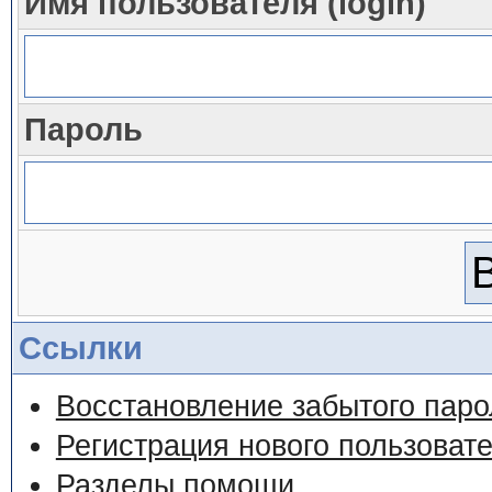
Имя пользователя (login)
Пароль
Ссылки
Восстановление забытого паро
Регистрация нового пользоват
Разделы помощи