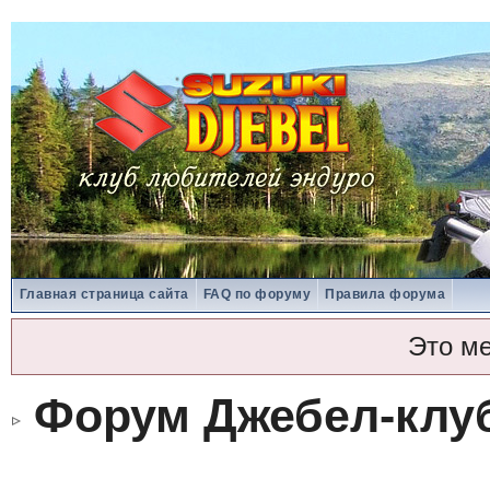
Главная страница сайта
FAQ по форуму
Правила форума
Это м
Форум Джебел-клу