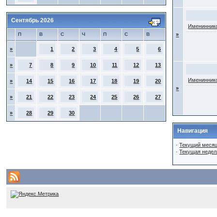
Сентябрь 2026
Имениннико
П
В
С
Ч
П
С
В
»
»
1
2
3
4
5
6
»
7
8
9
10
11
12
13
Имениннико
»
14
15
16
17
18
19
20
»
»
21
22
23
24
25
26
27
»
28
29
30
Навигация
·
Текущий меся
·
Текущая недел