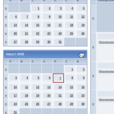
П
В
С
Ч
П
С
В
Понедельн
»
1
2
3
4
5
»
6
7
8
9
10
11
12
»
»
13
14
15
16
17
18
19
»
20
21
22
23
24
25
26
»
27
28
29
30
31
Имениннико
»
Август 2026
П
В
С
Ч
П
С
В
»
1
2
Имениннико
»
3
4
5
6
8
9
»
7
»
10
11
12
13
14
15
16
»
17
18
19
20
21
22
23
Имениннико
»
24
25
26
27
28
29
30
»
»
31