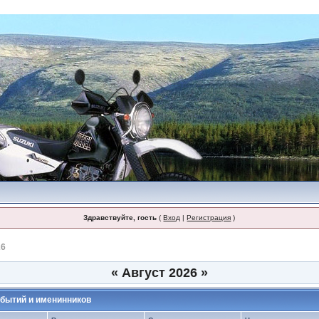
Здравствуйте, гость
(
Вход
|
Регистрация
)
26
«
Август 2026
»
бытий и именинников