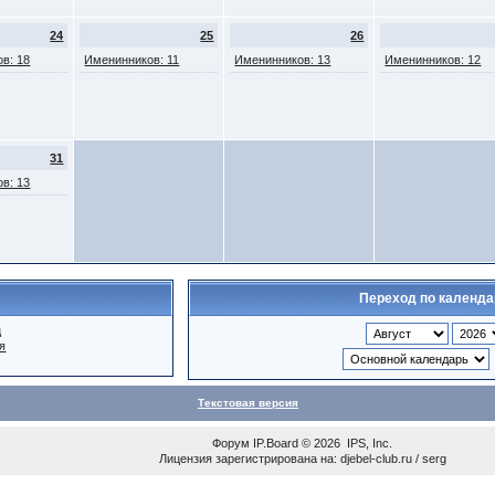
24
25
26
в: 18
Именинников: 11
Именинников: 13
Именинников: 12
31
в: 13
Переход по календ
ц
я
Текстовая версия
Форум
IP.Board
© 2026
IPS, Inc
.
Лицензия зарегистрирована на: djebel-club.ru / serg