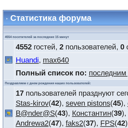
Статистика форума
4554 посетителей за последние 15 минут
4552
гостей,
2
пользователей,
0
Huandi
,
max640
Полный список по:
последним
Поздравляем с днем рождения наших пользователей:
17
пользователей празднуют сег
Stas-kirov
(
42
),
seven pistons
(
45
),
B@nder@S
(
43
),
Константин
(
39
)
Andrewa2
(
47
),
faks2
(
37
),
FPS
(
42