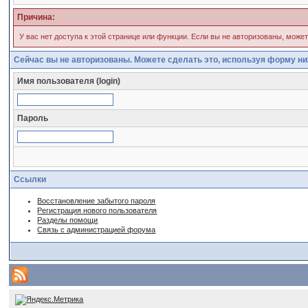
Причина:
У вас нет доступа к этой странице или функции. Если вы не авторизованы, може
Сейчас вы не авторизованы. Можете сделать это, используя форму ни
Имя пользователя (login)
Пароль
Ссылки
Восстановление забытого пароля
Регистрация нового пользователя
Разделы помощи
Связь с администрацией форума