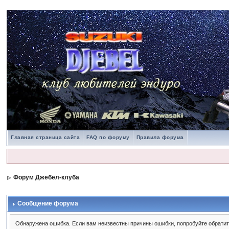
Главная страница сайта
FAQ по форуму
Правила форума
Форум Джебел-клуба
Сообщение форума
Обнаружена ошибка. Если вам неизвестны причины ошибки, попробуйте обрати