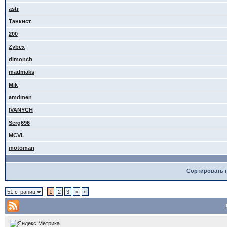
astr
Танкист
200
Zybex
dimoncb
madmaks
Mik
amdmen
IVANYCH
Serg696
MCVL
motoman
Сортировать 
51 страниц
1
2
3
>
»