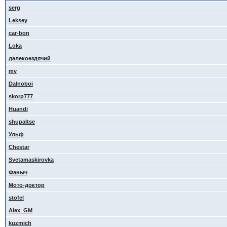
serg
Leksey
car-bon
Loka
далекоездячий
mv
Dalnoboi
skorp777
Huandi
shupaltse
Ульф
Сhestar
Svetamaskirovka
Фаныч
Мото-доктор
stofel
Alex_GM
kuzmich