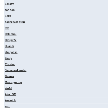
Leksey
car-bon
Loka
далекоездячий
mv
Dalnoboi
skorp777
Huandi
shupaltse
Ульф
Сhestar
Svetamaskirovka
Фаныч
Мото-доктор
stofel
Alex_GM
kuzmich
astr