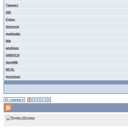
Танкист
200
Zybex
dimoncb
madmaks
Mik
amdmen
IVANYCH
Serg696
MCVL
motoman
51 страниц
1
2
3
>
»