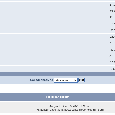
17.
21.
21.
18.
28.
28.
13.
30.
25.
20.
2.
Сортировать по
Текстовая версия
Форум
IP.Board
© 2026
IPS, Inc
.
Лицензия зарегистрирована на: djebel-club.ru / serg