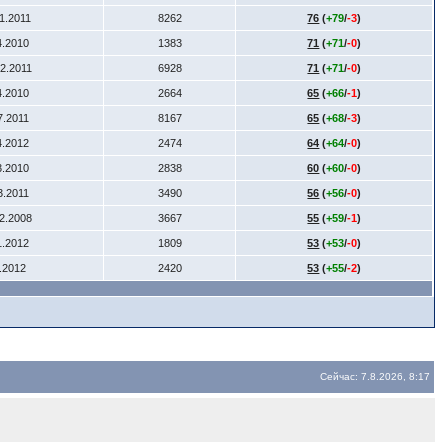
11.2011
8262
76
(
+79
/
-3
)
4.2010
1383
71
(
+71
/
-0
)
12.2011
6928
71
(
+71
/
-0
)
4.2010
2664
65
(
+66
/
-1
)
7.2011
8167
65
(
+68
/
-3
)
4.2012
2474
64
(
+64
/
-0
)
3.2010
2838
60
(
+60
/
-0
)
3.2011
3490
56
(
+56
/
-0
)
12.2008
3667
55
(
+59
/
-1
)
1.2012
1809
53
(
+53
/
-0
)
6.2012
2420
53
(
+55
/
-2
)
Сейчас: 7.8.2026, 8:17