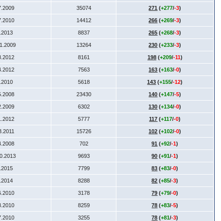
7.2009
35074
271
(
+277
/
-3
)
7.2010
14412
266
(
+269
/
-3
)
5.2013
8837
265
(
+268
/
-3
)
11.2009
13264
230
(
+233
/
-3
)
8.2012
8161
198
(
+209
/
-11
)
4.2012
7563
163
(
+163
/
-0
)
8.2010
5618
143
(
+155
/
-12
)
5.2008
23430
140
(
+147
/
-5
)
2.2009
6302
130
(
+134
/
-0
)
1.2012
5777
117
(
+117
/
-0
)
3.2011
15726
102
(
+102
/
-0
)
4.2008
702
91
(
+92
/
-1
)
10.2013
9693
90
(
+91
/
-1
)
1.2015
7799
83
(
+83
/
-0
)
1.2014
8288
82
(
+85
/
-3
)
6.2010
3178
79
(
+79
/
-0
)
3.2010
8259
78
(
+83
/
-5
)
7.2010
3255
78
(
+81
/
-3
)